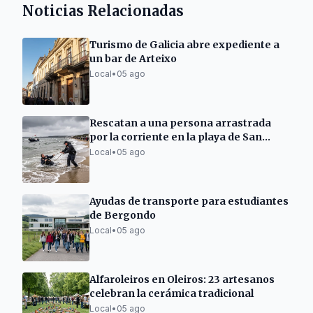
Noticias Relacionadas
Turismo de Galicia abre expediente a
un bar de Arteixo
Local
•
05 ago
Rescatan a una persona arrastrada
por la corriente en la playa de San
Xurxo
Local
•
05 ago
Ayudas de transporte para estudiantes
de Bergondo
Local
•
05 ago
Alfaroleiros en Oleiros: 23 artesanos
celebran la cerámica tradicional
Local
•
05 ago