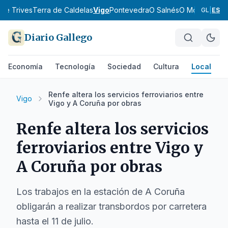
 de Trives
Terra de Caldelas
Vigo
Pontevedra
O Salnés
O Morrazo
O B
GL
|
ES
Diario Gallego
Economía
Tecnología
Sociedad
Cultura
Local
D
Renfe altera los servicios ferroviarios entre
Vigo
Vigo y A Coruña por obras
Renfe altera los servicios
ferroviarios entre Vigo y
A Coruña por obras
Los trabajos en la estación de A Coruña
obligarán a realizar transbordos por carretera
hasta el 11 de julio.