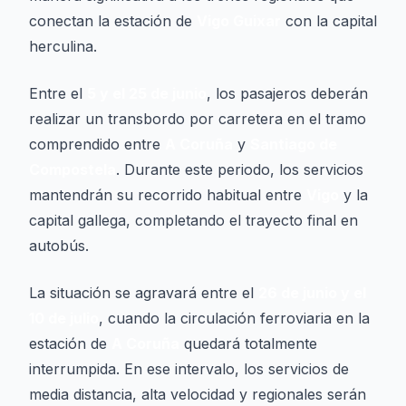
conectan la estación de
Vigo Guixar
con la capital
herculina.
Entre el
5 y el 25 de junio
, los pasajeros deberán
realizar un transbordo por carretera en el tramo
comprendido entre
A Coruña
y
Santiago de
Compostela
. Durante este periodo, los servicios
mantendrán su recorrido habitual entre
Vigo
y la
capital gallega, completando el trayecto final en
autobús.
La situación se agravará entre el
26 de junio y el
10 de julio
, cuando la circulación ferroviaria en la
estación de
A Coruña
quedará totalmente
interrumpida. En ese intervalo, los servicios de
media distancia, alta velocidad y regionales serán