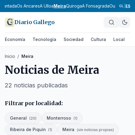
Chantada
Os Ancares
A Ulloa
Meira
Quiroga
A Fonsagrada
Ourense
O Ca
GL
|
ES
Diario Gallego
Economía
Tecnología
Sociedad
Cultura
Local
D
Inicio
/
Meira
Noticias de
Meira
22
noticias publicadas
Filtrar por localidad:
General
Monterroso
(
20
)
(
1
)
Ribeira de Piquín
Meira
(
1
)
(
sin noticias propias
)