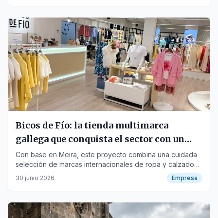
Bicos de Fío: la tienda multimarca
gallega que conquista el sector con un
servicio al cliente real y humano
Con base en Meira, este proyecto combina una cuidada
selección de marcas internacionales de ropa y calzado
con una experiencia de compra online ágil, transparente
30 junio 2026
Empresa
y de máxima confianza.