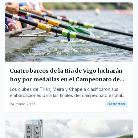
Cuatro barcos de la Ría de Vigo lucharán
hoy por medallas en el Campeonato de
España de Trainerillas
Los clubes de Tirán, Meira y Chapela clasificaron sus
embarcaciones para las finales del campeonato estatal
que se celebra en Castro Urdiales.
24 mayo 2026
Deportes