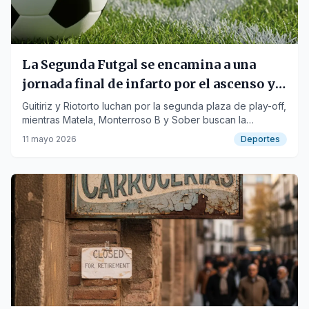
La Segunda Futgal se encamina a una
jornada final de infarto por el ascenso y
la permanencia
Guitiriz y Riotorto luchan por la segunda plaza de play-off,
mientras Matela, Monterroso B y Sober buscan la
salvación.
11 mayo 2026
Deportes