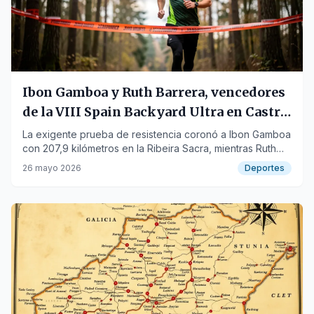
Ibon Gamboa y Ruth Barrera, vencedores
de la VIII Spain Backyard Ultra en Castro
Caldelas
La exigente prueba de resistencia coronó a Ibon Gamboa
con 207,9 kilómetros en la Ribeira Sacra, mientras Ruth
Barrera se imponía en categoría femenina.
26 mayo 2026
Deportes