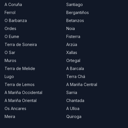
A Coruña
Santiago
Ferrol
Bergantiños
O Barbanza
Betanzos
Ordes
Noia
O Eume
Fisterra
Terra de Soneira
Arzúa
O Sar
Xallas
Muros
Ortegal
Terra de Melide
A Barcala
Lugo
Terra Chá
Terra de Lemos
A Mariña Central
A Mariña Occidental
Sarria
A Mariña Oriental
Chantada
Os Ancares
A Ulloa
Meira
Quiroga