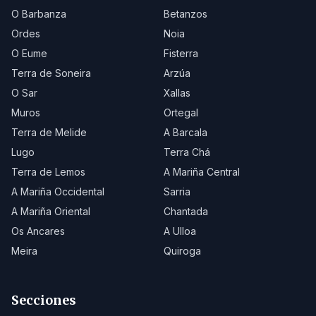
O Barbanza
Betanzos
Ordes
Noia
O Eume
Fisterra
Terra de Soneira
Arzúa
O Sar
Xallas
Muros
Ortegal
Terra de Melide
A Barcala
Lugo
Terra Chá
Terra de Lemos
A Mariña Central
A Mariña Occidental
Sarria
A Mariña Oriental
Chantada
Os Ancares
A Ulloa
Meira
Quiroga
Secciones