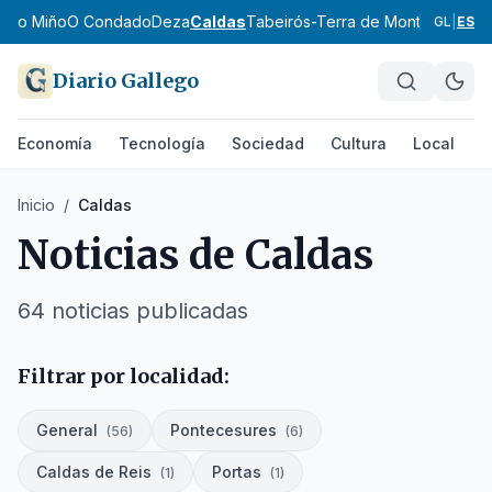
aixo Miño
O Condado
Deza
Caldas
Tabeirós-Terra de Montes
A Para
GL
|
ES
Diario Gallego
Economía
Tecnología
Sociedad
Cultura
Local
D
Inicio
/
Caldas
Noticias de
Caldas
64
noticias publicadas
Filtrar por localidad:
General
Pontecesures
(
56
)
(
6
)
Caldas de Reis
Portas
(
1
)
(
1
)