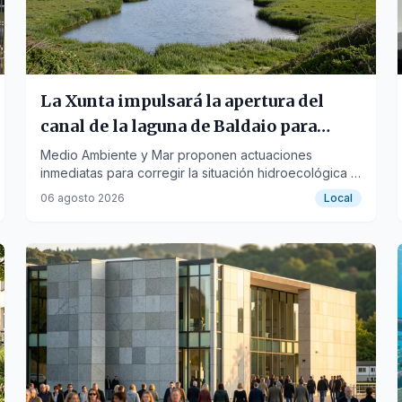
La Xunta impulsará la apertura del
canal de la laguna de Baldaio para
mejorar su salud
Medio Ambiente y Mar proponen actuaciones
inmediatas para corregir la situación hidroecológica y
proteger los hábitats y la actividad marisquera.
06 agosto 2026
Local