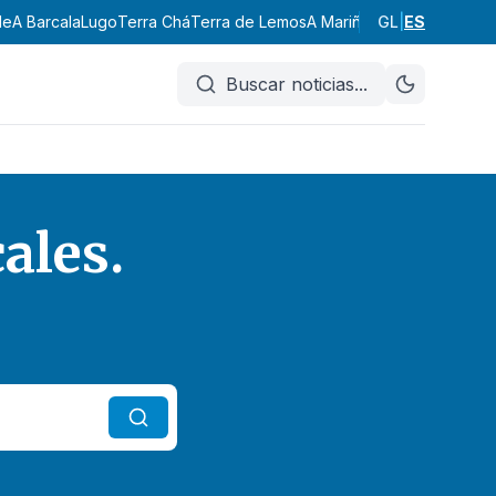
 Barcala
Lugo
Terra Chá
Terra de Lemos
A Mariña Central
GL
|
A Mariña Occ
ES
Buscar noticias
...
ales.