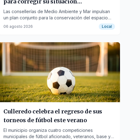
para corregir su situación
hidroecológica
Las consellerías de Medio Ambiente y Mar impulsan
un plan conjunto para la conservación del espacio
natural y la actividad marisquera.
06 agosto 2026
Local
Culleredo celebra el regreso de sus
torneos de fútbol este verano
El municipio organiza cuatro competiciones
municipales de fútbol aficionado, veteranos, base y