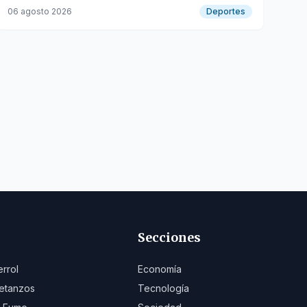
femenino desde agosto hasta septiembre.
06 agosto 2026
Deportes
Secciones
errol
Economía
etanzos
Tecnología