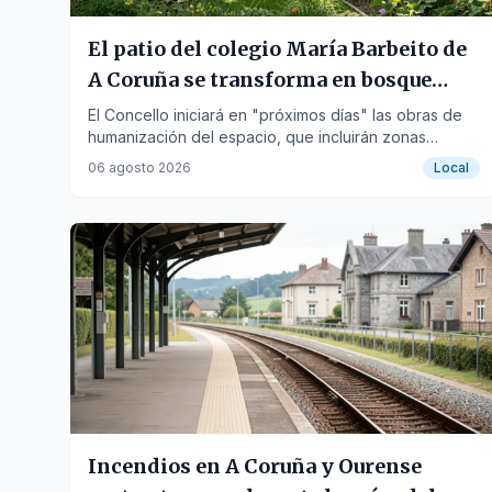
El patio del colegio María Barbeito de
A Coruña se transforma en bosque
natural
El Concello iniciará en "próximos días" las obras de
humanización del espacio, que incluirán zonas
verdes, huerto y áreas de juego, con una inversión
06 agosto 2026
Local
de casi 150.000 euros.
Incendios en A Coruña y Ourense