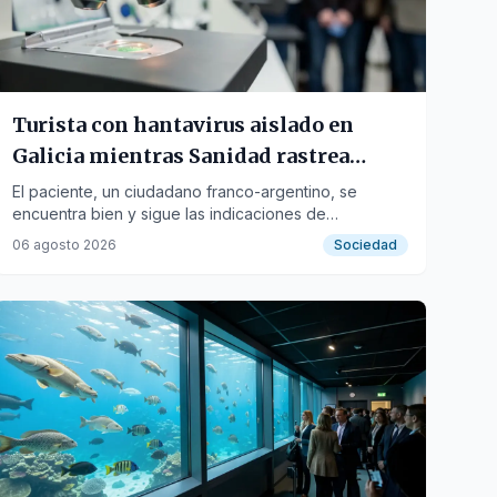
Turista con hantavirus aislado en
Galicia mientras Sanidad rastrea
contactos
El paciente, un ciudadano franco-argentino, se
encuentra bien y sigue las indicaciones de
aislamiento tras dar positivo en Francia.
06 agosto 2026
Sociedad