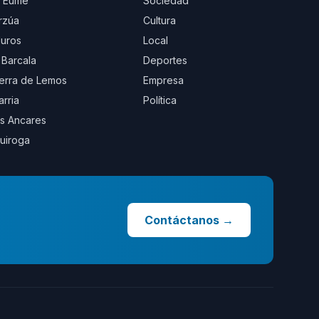
 Eume
Sociedad
rzúa
Cultura
uros
Local
 Barcala
Deportes
erra de Lemos
Empresa
arria
Política
s Ancares
uiroga
Contáctanos
→