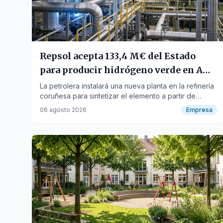
Repsol acepta 133,4 M€ del Estado
para producir hidrógeno verde en A
Coruña
La petrolera instalará una nueva planta en la refinería
coruñesa para sintetizar el elemento a partir de
energías renovables.
06 agosto 2026
Empresa