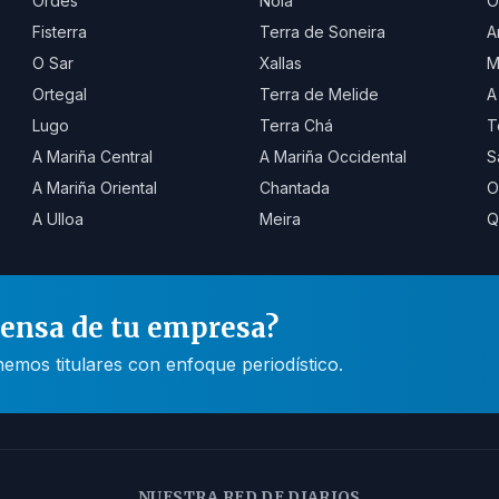
Ordes
Noia
O
Fisterra
Terra de Soneira
A
O Sar
Xallas
M
Ortegal
Terra de Melide
A
Lugo
Terra Chá
T
A Mariña Central
A Mariña Occidental
S
A Mariña Oriental
Chantada
O
A Ulloa
Meira
Q
rensa de tu empresa?
mos titulares con enfoque periodístico.
NUESTRA RED DE DIARIOS