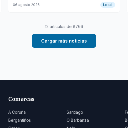
abastecimiento con agua del embalse.
06 agosto 2026
Local
12
artículos de
8766
Cargar más noticias
Comarcas
A Coruña
Santiago
F
Bergantiños
O Barbanza
B