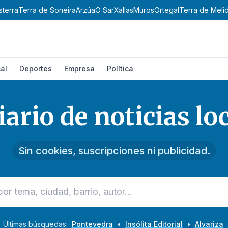
rra
Terra de Soneira
Arzúa
O Sar
Xallas
Muros
Ortegal
Terra de Melide
A
al
Deportes
Empresa
Política
iario de noticias loc
Sin cookies, suscripciones ni publicidad.
Últimas búsquedas:
Pontevedra
•
Insólita Editorial
•
Alvariza