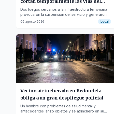
cortan temporalmente las vías del
tren
Dos fuegos cercanos a la infraestructura ferroviaria
provocaron la suspensión del servicio y generaron
retrasos en ambas provincias gallegas.
06 agosto 2026
Local
Vecino atrincherado en Redondela
obliga a un gran despliegue policial
Un hombre con problemas de salud mental y
antecedentes lanzó objetos y se atrincheró en su