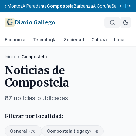
a de Montes
A Paradanta
Compostela
Barbanza
A Coruña
Santiago
Fer
GL
|
ES
Diario Gallego
Economía
Tecnología
Sociedad
Cultura
Local
D
Inicio
/
Compostela
Noticias de
Compostela
87
noticias publicadas
Filtrar por localidad:
General
Compostela (legacy)
(
76
)
(
4
)