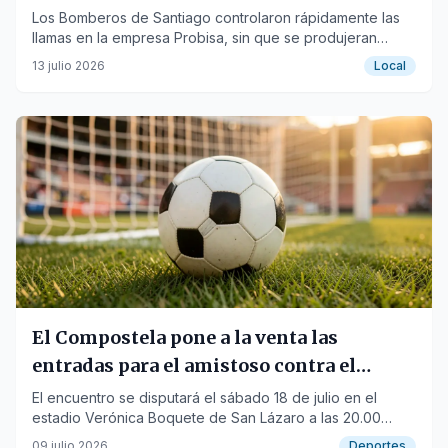
Los Bomberos de Santiago controlaron rápidamente las
llamas en la empresa Probisa, sin que se produjeran
daños personales ni materiales relevantes.
13 julio 2026
Local
El Compostela pone a la venta las
entradas para el amistoso contra el
Deportivo
El encuentro se disputará el sábado 18 de julio en el
estadio Verónica Boquete de San Lázaro a las 20.00
horas.
09 julio 2026
Deportes