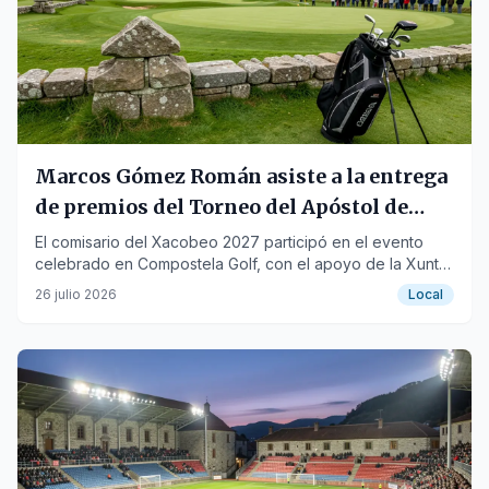
Marcos Gómez Román asiste a la entrega
de premios del Torneo del Apóstol de
Golf
El comisario del Xacobeo 2027 participó en el evento
celebrado en Compostela Golf, con el apoyo de la Xunta
de Galicia.
26 julio 2026
Local