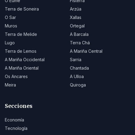
O Eume
Fisterra
Terra de Soneira
Arzúa
O Sar
Xallas
Muros
Ortegal
Terra de Melide
A Barcala
Lugo
Terra Chá
Terra de Lemos
A Mariña Central
A Mariña Occidental
Sarria
A Mariña Oriental
Chantada
Os Ancares
A Ulloa
Meira
Quiroga
Secciones
Economía
Tecnología