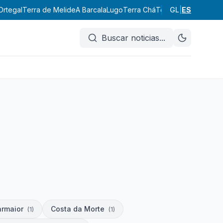
Ortegal
Terra de Melide
A Barcala
Lugo
Terra Chá
Terra de Lemos
GL
|
ES
A Ma
Buscar noticias
...
armaior
Costa da Morte
(
1
)
(
1
)