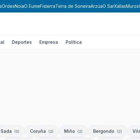
s
Ordes
Noia
O Eume
Fisterra
Terra de Soneira
Arzúa
O Sar
Xallas
Muros
al
Deportes
Empresa
Política
Sada
Coruña
Miño
Bergondo
Vil
(
5
)
(
2
)
(
2
)
(
2
)