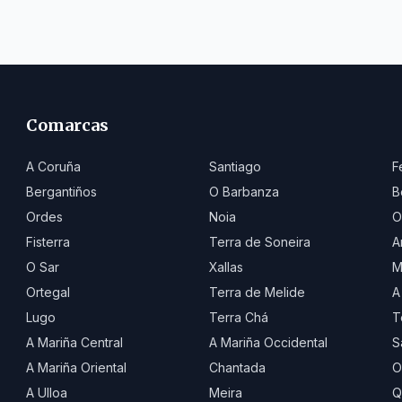
Comarcas
A Coruña
Santiago
F
Bergantiños
O Barbanza
B
Ordes
Noia
O
Fisterra
Terra de Soneira
A
O Sar
Xallas
M
Ortegal
Terra de Melide
A
Lugo
Terra Chá
T
A Mariña Central
A Mariña Occidental
S
A Mariña Oriental
Chantada
O
A Ulloa
Meira
Q