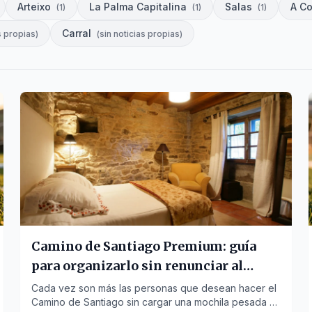
Arteixo
La Palma Capitalina
Salas
A C
(
1
)
(
1
)
(
1
)
Carral
s propias
)
(
sin noticias propias
)
Camino de Santiago Premium: guía
para organizarlo sin renunciar al
descanso
Cada vez son más las personas que desean hacer el
Camino de Santiago sin cargar una mochila pesada y