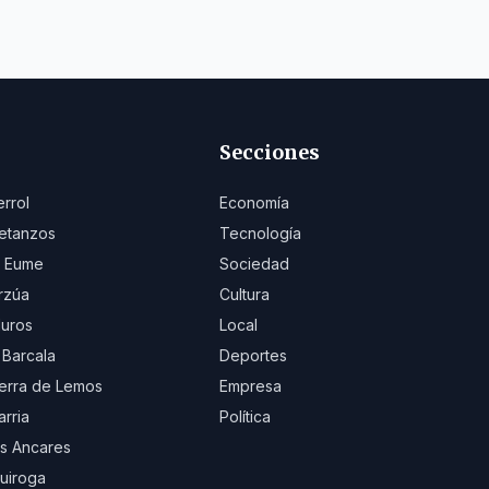
Secciones
errol
Economía
etanzos
Tecnología
 Eume
Sociedad
rzúa
Cultura
uros
Local
 Barcala
Deportes
erra de Lemos
Empresa
arria
Política
s Ancares
uiroga