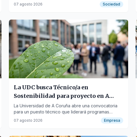
descansando cada noche en un buen alojamiento.
07 agosto 2026
Sociedad
La UDC busca Técnico/a en
Sostenibilidad para proyecto en A
Mariña Lucense
La Universidad de A Coruña abre una convocatoria
para un puesto técnico que liderará programas
ambientales vinculados al proyecto "A Mariña
07 agosto 2026
Empresa
Sustentable".