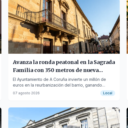
Avanza la ronda peatonal en la Sagrada
Familia con 350 metros de nueva
imagen urbana
El Ayuntamiento de A Coruña invierte un millón de
euros en la reurbanización del barrio, ganando
espacios peatonales y mejorando la accesibilidad.
07 agosto 2026
Local