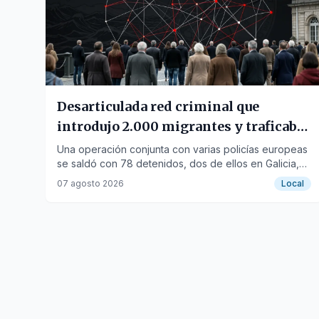
Desarticulada red criminal que
introdujo 2.000 migrantes y traficaba
con drogas
Una operación conjunta con varias policías europeas
se saldó con 78 detenidos, dos de ellos en Galicia,
implicados en tráfico de personas y estupefacientes.
07 agosto 2026
Local