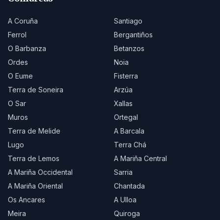
A Coruña
Santiago
Ferrol
Bergantiños
O Barbanza
Betanzos
Ordes
Noia
O Eume
Fisterra
Terra de Soneira
Arzúa
O Sar
Xallas
Muros
Ortegal
Terra de Melide
A Barcala
Lugo
Terra Chá
Terra de Lemos
A Mariña Central
A Mariña Occidental
Sarria
A Mariña Oriental
Chantada
Os Ancares
A Ulloa
Meira
Quiroga