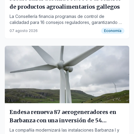
de productos agroalimentarios gallegos
La Consellería financia programas de control de
calidadad para 16 consejos reguladores, garantizando el
origen y autenticidad de los productos gallegos.
07 agosto 2026
Economía
Endesa renueva 87 aerogeneradores en
Barbanza con una inversión de 54
millones
La compañía modernizará las instalaciones Barbanza I y