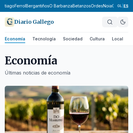
tiago
Ferrol
Bergantiños
O Barbanza
Betanzos
Ordes
Noia
O Eume
Fister
GL
|
ES
Diario Gallego
Economía
Tecnología
Sociedad
Cultura
Local
D
Economía
Últimas noticias de
economía