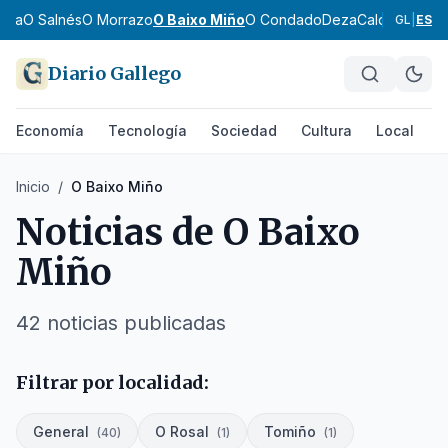
dra
O Salnés
O Morrazo
O Baixo Miño
O Condado
Deza
Caldas
Tabeir
GL
|
ES
Diario Gallego
Economía
Tecnología
Sociedad
Cultura
Local
D
Inicio
/
O Baixo Miño
Noticias de
O Baixo
Miño
42
noticias publicadas
Filtrar por localidad:
General
O Rosal
Tomiño
(
40
)
(
1
)
(
1
)