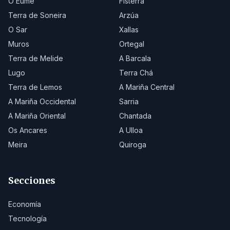
O Eume
Fisterra
Terra de Soneira
Arzúa
O Sar
Xallas
Muros
Ortegal
Terra de Melide
A Barcala
Lugo
Terra Chá
Terra de Lemos
A Mariña Central
A Mariña Occidental
Sarria
A Mariña Oriental
Chantada
Os Ancares
A Ulloa
Meira
Quiroga
Secciones
Economía
Tecnología