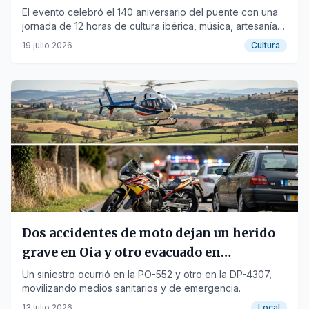
El evento celebró el 140 aniversario del puente con una
jornada de 12 horas de cultura ibérica, música, artesanía y
gastronomía.
19 julio 2026
Cultura
Dos accidentes de moto dejan un herido
grave en Oia y otro evacuado en
helicóptero en Malpica
Un siniestro ocurrió en la PO-552 y otro en la DP-4307,
movilizando medios sanitarios y de emergencia.
13 julio 2026
Local