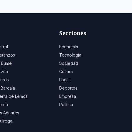
Secciones
errol
Economía
etanzos
Tecnología
 Eume
Sociedad
rzúa
Cultura
uros
Local
 Barcala
Deportes
erra de Lemos
Empresa
arria
Política
s Ancares
uiroga