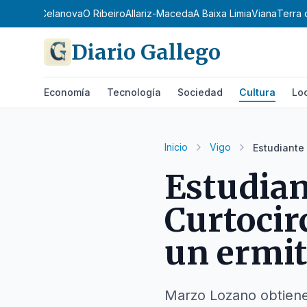
Terra de Celanova
O Ribeiro
Allariz-Maceda
A Baixa Limia
Viana
Terra 
Diario Gallego
Economía
Tecnología
Sociedad
Cultura
Lo
Inicio
Vigo
Estudiante
Estudian
Curtocir
un ermi
Marzo Lozano obtiene 