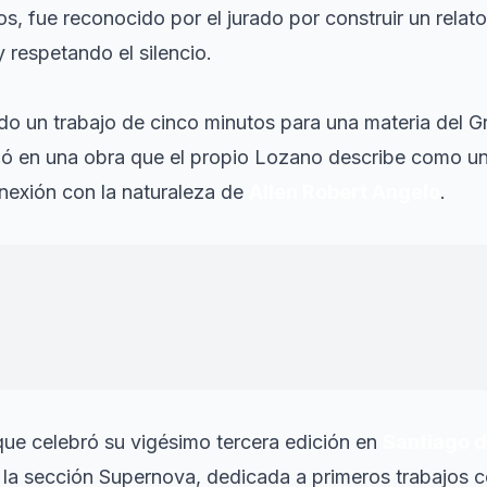
, fue reconocido por el jurado por construir un relato
 respetando el silencio.
ido un trabajo de cinco minutos para una materia del
mó en una obra que el propio Lozano describe como un
conexión con la naturaleza de
Allen Robert Angelo
.
l correo electrónico que me avisaba de que había ga
ioné muchísimo.
"
diante y ganador del premio
, que celebró su vigésimo tercera edición en
Santiago 
 la sección Supernova, dedicada a primeros trabajos c