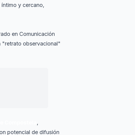
 íntimo y cercano,
 Grado en Comunicación
 "retrato observacional"
nado, no lo podía
de Compostela
,
on potencial de difusión