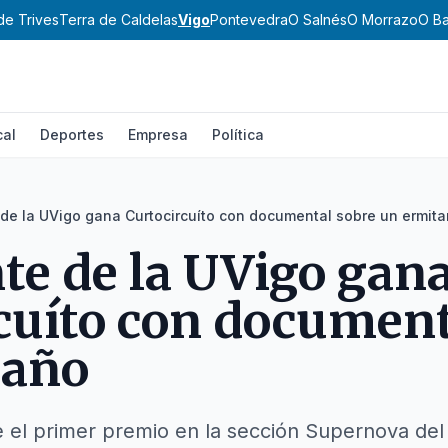
de Trives
Terra de Caldelas
Vigo
Pontevedra
O Salnés
O Morrazo
O Ba
cal
Deportes
Empresa
Política
 de la UVigo gana Curtocircuíto con documental sobre un ermit
te de la UVigo gan
cuíto con document
taño
el primer premio en la sección Supernova del f