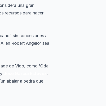
onsidera una gran
os recursos para hacer
rcano" sin concesiones a
e Allen Robert Angelo' sea
sidade de Vigo, como 'Oda
y
José García Estévez
,
'Fun abalar a pedra que