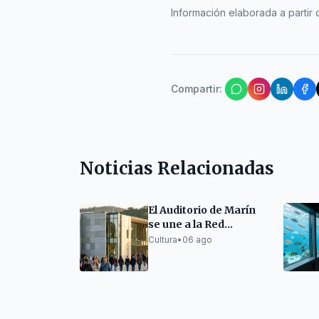
Información elaborada a partir d
Compartir
:
Noticias Relacionadas
El Auditorio de Marín
se une a la Red
Gallega de Teatros y
Cultura
•
06 ago
Auditorios