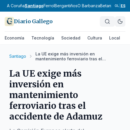
A Coruña
Santiago
Ferrol
Bergantiños
O Barbanza
Betanzos
Ordes
GL
|
ES
Diario Gallego
Economía
Tecnología
Sociedad
Cultura
Local
D
La UE exige más inversión en
Santiago
mantenimiento ferroviario tras el
accidente de Adamuz
La UE exige más
inversión en
mantenimiento
ferroviario tras el
accidente de Adamuz