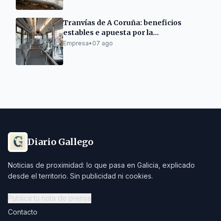
Tranvías de A Coruña: beneficios
estables e apuesta por la
electromovilidad
Empresa
•
07 ago
Diario Gallego
Noticias de proximidad: lo que pasa en Galicia, explicado
desde el territorio. Sin publicidad ni cookies.
Publica tu nota de prensa
Contacto