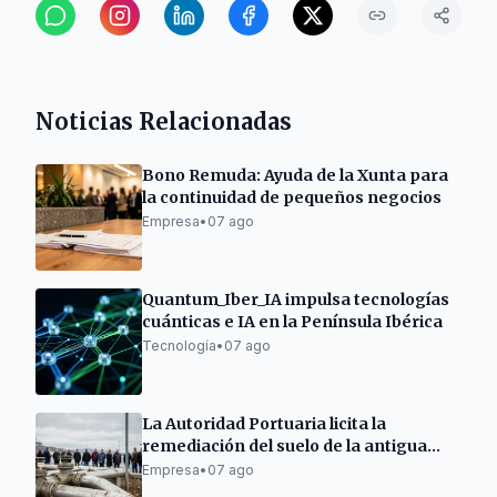
Noticias Relacionadas
Bono Remuda: Ayuda de la Xunta para
la continuidad de pequeños negocios
Empresa
•
07 ago
Quantum_Iber_IA impulsa tecnologías
cuánticas e IA en la Península Ibérica
Tecnología
•
07 ago
La Autoridad Portuaria licita la
remediación del suelo de la antigua
gasolinera de As Pías
Empresa
•
07 ago