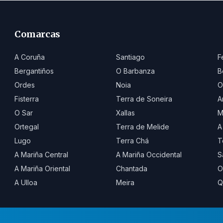
Comarcas
A Coruña
Santiago
F
Bergantiños
O Barbanza
B
Ordes
Noia
O
Fisterra
Terra de Soneira
A
O Sar
Xallas
M
Ortegal
Terra de Melide
A
Lugo
Terra Chá
T
A Mariña Central
A Mariña Occidental
S
A Mariña Oriental
Chantada
O
A Ulloa
Meira
Q