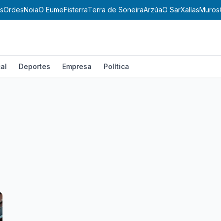
s
Ordes
Noia
O Eume
Fisterra
Terra de Soneira
Arzúa
O Sar
Xallas
Muros
al
Deportes
Empresa
Política