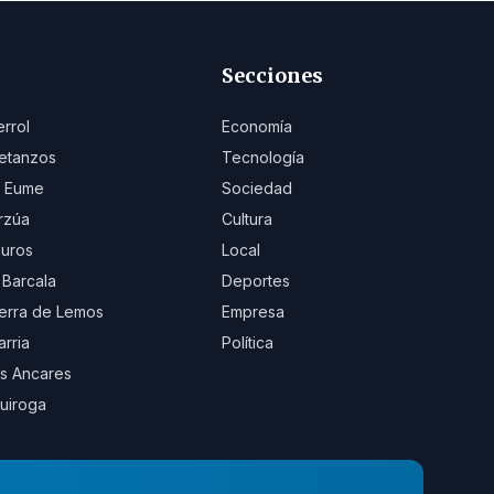
Secciones
errol
Economía
etanzos
Tecnología
 Eume
Sociedad
rzúa
Cultura
uros
Local
 Barcala
Deportes
erra de Lemos
Empresa
arria
Política
s Ancares
uiroga