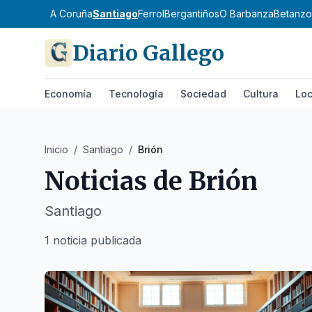
A Coruña
Santiago
Ferrol
Bergantiños
O Barbanza
Betanzo
Diario Gallego
Economía
Tecnología
Sociedad
Cultura
Loc
Inicio
/
Santiago
/
Brión
Noticias de
Brión
Santiago
1 noticia publicada