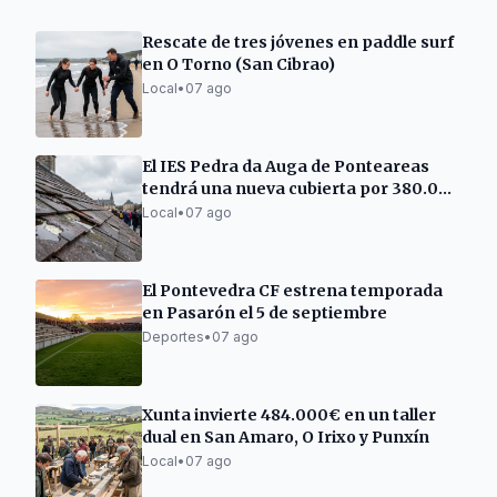
Rescate de tres jóvenes en paddle surf
en O Torno (San Cibrao)
Local
•
07 ago
El IES Pedra da Auga de Ponteareas
tendrá una nueva cubierta por 380.000
euros
Local
•
07 ago
El Pontevedra CF estrena temporada
en Pasarón el 5 de septiembre
Deportes
•
07 ago
Xunta invierte 484.000€ en un taller
dual en San Amaro, O Irixo y Punxín
Local
•
07 ago