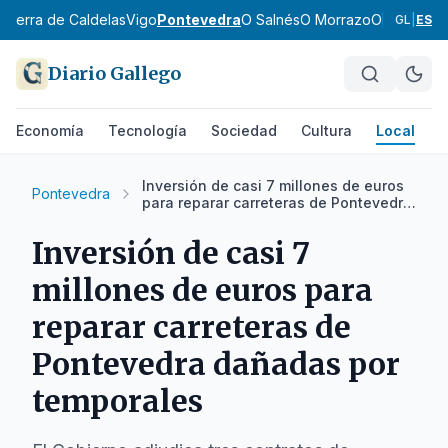
es
Terra de Caldelas
Vigo
Pontevedra
O Salnés
O Morrazo
O Baixo Mi
GL
|
ES
Diario Gallego
Economía
Tecnología
Sociedad
Cultura
Local
D
Inversión de casi 7 millones de euros
Pontevedra
para reparar carreteras de Pontevedra
dañadas por temporales
Inversión de casi 7
millones de euros para
reparar carreteras de
Pontevedra dañadas por
temporales