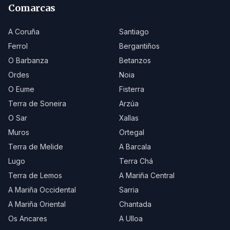
Comarcas
A Coruña
Santiago
Ferrol
Bergantiños
O Barbanza
Betanzos
Ordes
Noia
O Eume
Fisterra
Terra de Soneira
Arzúa
O Sar
Xallas
Muros
Ortegal
Terra de Melide
A Barcala
Lugo
Terra Chá
Terra de Lemos
A Mariña Central
A Mariña Occidental
Sarria
A Mariña Oriental
Chantada
Os Ancares
A Ulloa