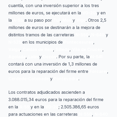
cuantía, con una inversión superior a los tres
millones de euros, se ejecutará en la
VG-20
y en
la
A-55
a su paso por
Tui
,
Mos
y
Vigo
. Otros 2,5
millones de euros se destinarán a la mejora de
distintos tramos de las carreteras
N-550
,
N-640
y
N-525
en los municipios de
Pontecesures
,
Valga
,
Caldas de Reis
,
Silleda
,
Vila de Cruces
,
Agolada
,
Lalín
y
Dozón
. Por su parte, la
N-541
contará con una inversión de 1,3 millones de
euros para la reparación del firme entre
Forcarei
,
Cerdedo-Cotobade
y
Pontevedra
.
Los contratos adjudicados ascienden a
3.088.015,34 euros para la reparación del firme
en la
A-55
y en la
VG-20
; 2.505.386,65 euros
para actuaciones en las carreteras
N-550
,
N-640