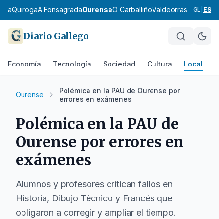
eira
Quiroga
A Fonsagrada
Ourense
O Carballiño
Valdeorras
Verín
A Li
GL
|
ES
Diario Gallego
Economía
Tecnología
Sociedad
Cultura
Local
D
Polémica en la PAU de Ourense por
Ourense
errores en exámenes
Polémica en la PAU de
Ourense por errores en
exámenes
Alumnos y profesores critican fallos en
Historia, Dibujo Técnico y Francés que
obligaron a corregir y ampliar el tiempo.