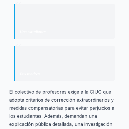
“
"
Entraron varias veces a corregir
errores, fue un poco agobiante.
"
Una estudiante
“
"
Fue un lío, los niños salían diciendo
que había sido un desastre.
"
Dos madres
El colectivo de profesores exige a la CIUG que
adopte criterios de corrección extraordinarios y
medidas compensatorias para evitar perjuicios a
los estudiantes. Además, demandan una
explicación pública detallada, una investigación