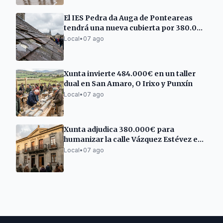
El IES Pedra da Auga de Ponteareas
tendrá una nueva cubierta por 380.000
euros
Local
•
07 ago
Xunta invierte 484.000€ en un taller
dual en San Amaro, O Irixo y Punxín
Local
•
07 ago
Xunta adjudica 380.000€ para
humanizar la calle Vázquez Estévez en
Arbo
Local
•
07 ago