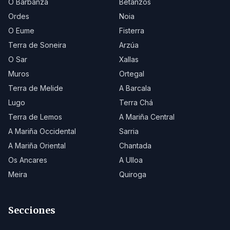
O Barbanza
Betanzos
Ordes
Noia
O Eume
Fisterra
Terra de Soneira
Arzúa
O Sar
Xallas
Muros
Ortegal
Terra de Melide
A Barcala
Lugo
Terra Chá
Terra de Lemos
A Mariña Central
A Mariña Occidental
Sarria
A Mariña Oriental
Chantada
Os Ancares
A Ulloa
Meira
Quiroga
Secciones