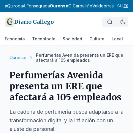
eira
Quiroga
A Fonsagrada
Ourense
O Carballiño
Valdeorras
Verín
A Li
GL
|
ES
Diario Gallego
Economía
Tecnología
Sociedad
Cultura
Local
D
Perfumerías Avenida presenta un ERE que
Ourense
afectará a 105 empleados
Perfumerías Avenida
presenta un ERE que
afectará a 105 empleados
La cadena de perfumería busca adaptarse a la
transformación digital y la inflación con un
ajuste de personal.