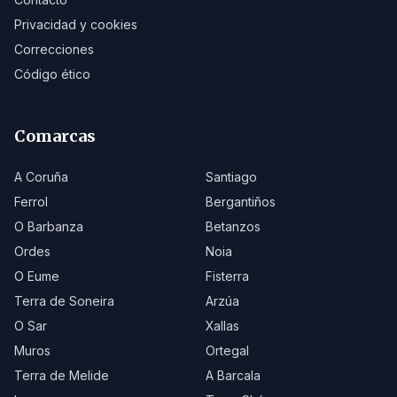
Privacidad y cookies
Correcciones
Código ético
Comarcas
A Coruña
Santiago
Ferrol
Bergantiños
O Barbanza
Betanzos
Ordes
Noia
O Eume
Fisterra
Terra de Soneira
Arzúa
O Sar
Xallas
Muros
Ortegal
Terra de Melide
A Barcala