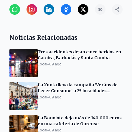
Noticias Relacionadas
Tres accidentes dejan cinco heridos en
Catoira, Barbadás y Santa Comba
Local
•
09 ago
La Xunta lleva la campaña 'Veráns de
Lecer Consumo' a 25 localidades
gallegas
Local
•
09 ago
La Bonoloto deja más de 140.000 euros
en una cafetería de Ourense
Local
•
09 ago