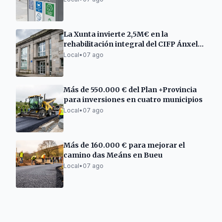
La Xunta invierte 2,5M€ en la
rehabilitación integral del CIFP Ánxel
Casal
Local
•
07 ago
Más de 550.000 € del Plan +Provincia
para inversiones en cuatro municipios
Local
•
07 ago
Más de 160.000 € para mejorar el
camino das Meáns en Bueu
Local
•
07 ago