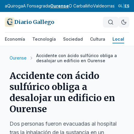
eira
Quiroga
A Fonsagrada
Ourense
O Carballiño
Valdeorras
Verín
A Li
GL
|
ES
Diario Gallego
Economía
Tecnología
Sociedad
Cultura
Local
D
Accidente con ácido sulfúrico obliga a
Ourense
desalojar un edificio en Ourense
Accidente con ácido
sulfúrico obliga a
desalojar un edificio en
Ourense
Dos personas fueron evacuadas al hospital
tras la inhalación de la sustancia en un