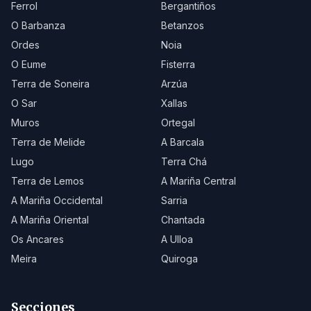
Ferrol
Bergantiños
O Barbanza
Betanzos
Ordes
Noia
O Eume
Fisterra
Terra de Soneira
Arzúa
O Sar
Xallas
Muros
Ortegal
Terra de Melide
A Barcala
Lugo
Terra Chá
Terra de Lemos
A Mariña Central
A Mariña Occidental
Sarria
A Mariña Oriental
Chantada
Os Ancares
A Ulloa
Meira
Quiroga
Secciones