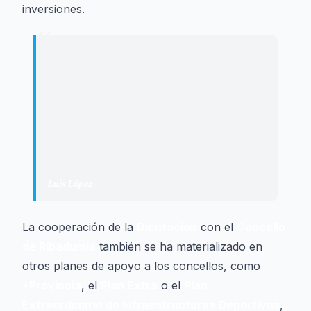
inversiones.
“
"
Quiero felicitar al alcalde y a su
equipo por esta apuesta, por la visión
de futuro, por recoger las necesidades
de los vecinos y por el compromiso
con el medio ambiente. Tenéis en la
Diputación un aliado.
"
Luis López
·
Presidente de la Diputación de Pontevedra
La cooperación de la
Diputación
con el
Concello
de Ribadumia
también se ha materializado en
otros planes de apoyo a los concellos, como
+Provincia
, el
Plan Extra
o el
Plan
Extraordinario de Infraestructuras Deportivas
,