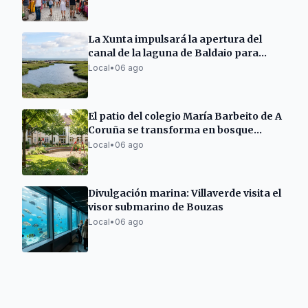
La Xunta impulsará la apertura del
canal de la laguna de Baldaio para
mejorar su salud
Local
•
06 ago
El patio del colegio María Barbeito de A
Coruña se transforma en bosque
natural
Local
•
06 ago
Divulgación marina: Villaverde visita el
visor submarino de Bouzas
Local
•
06 ago