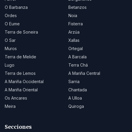
O Barbanza
Betanzos
Ordes
Noia
O Eume
Fisterra
Terra de Soneira
Arzúa
O Sar
Xallas
Muros
Ortegal
Terra de Melide
A Barcala
Lugo
Terra Chá
Terra de Lemos
A Mariña Central
A Mariña Occidental
Sarria
A Mariña Oriental
Chantada
Os Ancares
A Ulloa
Meira
Quiroga
Secciones