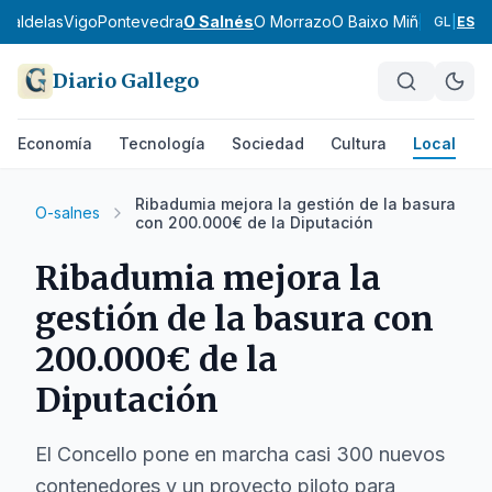
 Caldelas
Vigo
Pontevedra
O Salnés
O Morrazo
O Baixo Miño
O Cond
GL
|
ES
Diario Gallego
Economía
Tecnología
Sociedad
Cultura
Local
D
Ribadumia mejora la gestión de la basura
O-salnes
con 200.000€ de la Diputación
Ribadumia mejora la
gestión de la basura con
200.000€ de la
Diputación
El Concello pone en marcha casi 300 nuevos
contenedores y un proyecto piloto para