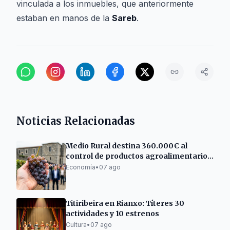
vinculada a los inmuebles, que anteriormente
estaban en manos de la
Sareb
.
Noticias Relacionadas
Medio Rural destina 360.000€ al
control de productos agroalimentarios
gallegos
Economía
•
07 ago
Titiribeira en Rianxo: Títeres 30
actividades y 10 estrenos
Cultura
•
07 ago