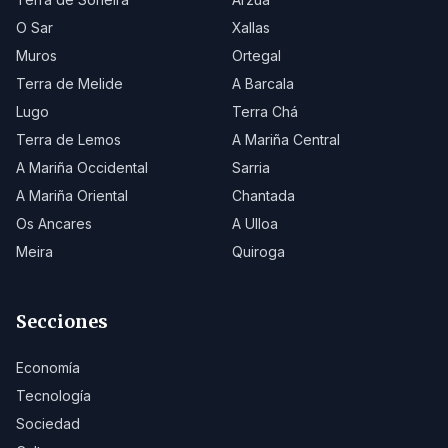
O Sar
Xallas
Muros
Ortegal
Terra de Melide
A Barcala
Lugo
Terra Chá
Terra de Lemos
A Mariña Central
A Mariña Occidental
Sarria
A Mariña Oriental
Chantada
Os Ancares
A Ulloa
Meira
Quiroga
Secciones
Economía
Tecnología
Sociedad