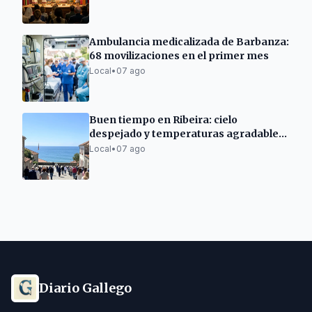
Ambulancia medicalizada de Barbanza:
68 movilizaciones en el primer mes
Local
•
07 ago
Buen tiempo en Ribeira: cielo
despejado y temperaturas agradables
hoy
Local
•
07 ago
Diario Gallego