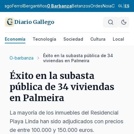
ntiago
Ferrol
Bergantiños
O Barbanza
Betanzos
Ordes
Noia
O Eume
Fis
GL
|
ES
Diario Gallego
Economía
Tecnología
Sociedad
Cultura
Local
D
Éxito en la subasta pública de 34
O-barbanza
viviendas en Palmeira
Éxito en la subasta
pública de 34 viviendas
en Palmeira
La mayoría de los inmuebles del Residencial
Playa Linda han sido adjudicados con precios
de entre 100.000 y 150.000 euros.