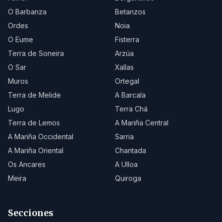
O Barbanza
Betanzos
Ordes
Noia
O Eume
Fisterra
Terra de Soneira
Arzúa
O Sar
Xallas
Muros
Ortegal
Terra de Melide
A Barcala
Lugo
Terra Chá
Terra de Lemos
A Mariña Central
A Mariña Occidental
Sarria
A Mariña Oriental
Chantada
Os Ancares
A Ulloa
Meira
Quiroga
Secciones