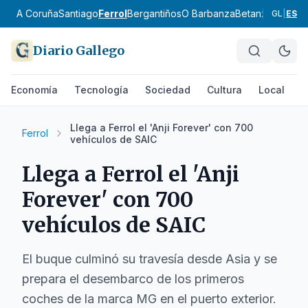
A Coruña
Santiago
Ferrol
Bergantiños
O Barbanza
Betanzos
Ordes
GL
|
ES
Diario Gallego
Economía
Tecnología
Sociedad
Cultura
Local
D
Llega a Ferrol el 'Anji Forever' con 700
Ferrol
vehículos de SAIC
Llega a Ferrol el 'Anji
Forever' con 700
vehículos de SAIC
El buque culminó su travesía desde Asia y se
prepara el desembarco de los primeros
coches de la marca MG en el puerto exterior.