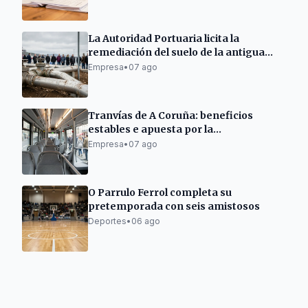
La Autoridad Portuaria licita la
remediación del suelo de la antigua
gasolinera de As Pías
Empresa
•
07 ago
Tranvías de A Coruña: beneficios
estables e apuesta por la
electromovilidad
Empresa
•
07 ago
O Parrulo Ferrol completa su
pretemporada con seis amistosos
Deportes
•
06 ago