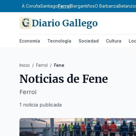
A Coruña
Santiago
Ferrol
Bergantiños
O Barbanza
Betanzo
Diario Gallego
Economía
Tecnología
Sociedad
Cultura
Loc
Inicio
/
Ferrol
/
Fene
Noticias de
Fene
Ferrol
1 noticia publicada