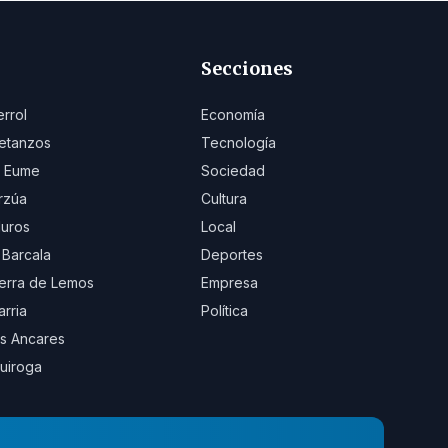
Secciones
errol
Economía
etanzos
Tecnología
 Eume
Sociedad
rzúa
Cultura
uros
Local
 Barcala
Deportes
erra de Lemos
Empresa
arria
Política
s Ancares
uiroga