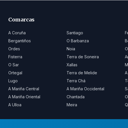
Comarcas
A Coruña
Santiago
F
Bergantiños
O Barbanza
B
Ordes
Noia
O
Fisterra
Terra de Soneira
A
O Sar
Xallas
M
Ortegal
Terra de Melide
A
Lugo
Terra Chá
T
A Mariña Central
A Mariña Occidental
S
A Mariña Oriental
Chantada
O
A Ulloa
Meira
Q