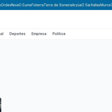
s
Ordes
Noia
O Eume
Fisterra
Terra de Soneira
Arzúa
O Sar
Xallas
Muros
al
Deportes
Empresa
Política