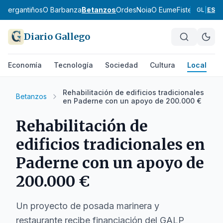
ol
Bergantiños
O Barbanza
Betanzos
Ordes
Noia
O Eume
Fisterra
Terra 
GL
|
ES
Diario Gallego
Economía
Tecnología
Sociedad
Cultura
Local
D
Rehabilitación de edificios tradicionales
Betanzos
en Paderne con un apoyo de 200.000 €
Rehabilitación de
edificios tradicionales en
Paderne con un apoyo de
200.000 €
Un proyecto de posada marinera y
restaurante recibe financiación del GALP