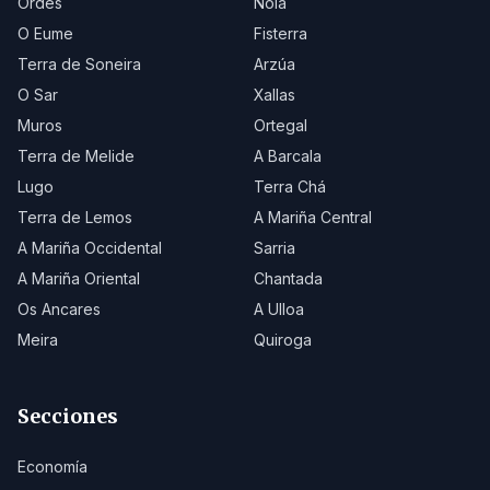
Ordes
Noia
O Eume
Fisterra
Terra de Soneira
Arzúa
O Sar
Xallas
Muros
Ortegal
Terra de Melide
A Barcala
Lugo
Terra Chá
Terra de Lemos
A Mariña Central
A Mariña Occidental
Sarria
A Mariña Oriental
Chantada
Os Ancares
A Ulloa
Meira
Quiroga
Secciones
Economía