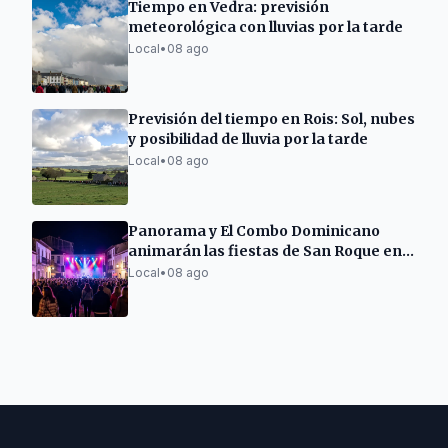
Tiempo en Vedra: previsión
meteorológica con lluvias por la tarde
Local
•
08 ago
Previsión del tiempo en Rois: Sol, nubes
y posibilidad de lluvia por la tarde
Local
•
08 ago
Panorama y El Combo Dominicano
animarán las fiestas de San Roque en
Caldas de Reis
Local
•
08 ago