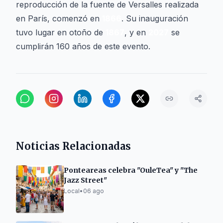
reproducción de la fuente de Versalles realizada
en París, comenzó en
1866
. Su inauguración
tuvo lugar en otoño de
1867
, y en
2027
se
cumplirán 160 años de este evento.
Noticias Relacionadas
Ponteareas celebra "OuleTea" y "The
Jazz Street"
Local
•
06 ago