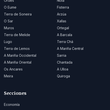
Ordes
Noia
O Eume
Fisterra
Terra de Soneira
Arzúa
O Sar
Xallas
Muros
Ortegal
Terra de Melide
A Barcala
Lugo
Terra Chá
Terra de Lemos
A Mariña Central
A Mariña Occidental
Sarria
A Mariña Oriental
Chantada
Os Ancares
A Ulloa
Meira
Quiroga
Secciones
Economía