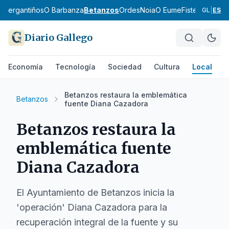
ol
Bergantiños
O Barbanza
Betanzos
Ordes
Noia
O Eume
Fisterra
Terra 
GL
|
ES
Diario Gallego
Economía
Tecnología
Sociedad
Cultura
Local
D
Betanzos restaura la emblemática
Betanzos
fuente Diana Cazadora
Betanzos restaura la
emblemática fuente
Diana Cazadora
El Ayuntamiento de Betanzos inicia la
'operación' Diana Cazadora para la
recuperación integral de la fuente y su