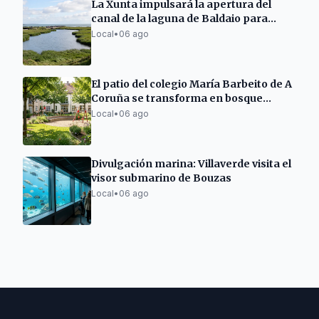
La Xunta impulsará la apertura del
canal de la laguna de Baldaio para
mejorar su salud
Local
•
06 ago
El patio del colegio María Barbeito de A
Coruña se transforma en bosque
natural
Local
•
06 ago
Divulgación marina: Villaverde visita el
visor submarino de Bouzas
Local
•
06 ago