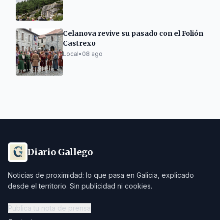
Celanova revive su pasado con el Folión
Castrexo
Local
•
08 ago
Diario Gallego
Noticias de proximidad: lo que pasa en Galicia, explicado
desde el territorio. Sin publicidad ni cookies.
Publica tu nota de prensa