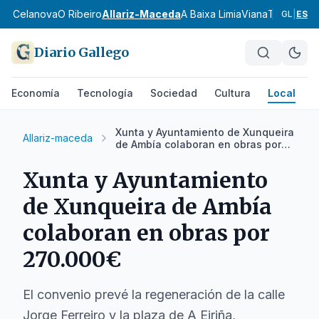
 de Celanova
O Ribeiro
Allariz-Maceda
A Baixa Limia
Viana
Terra de T
GL
|
ES
Diario Gallego
Economía
Tecnología
Sociedad
Cultura
Local
D
Xunta y Ayuntamiento de Xunqueira
Allariz-maceda
de Ambía colaboran en obras por
270.000€
Xunta y Ayuntamiento
de Xunqueira de Ambía
colaboran en obras por
270.000€
El convenio prevé la regeneración de la calle
Jorge Ferreiro y la plaza de A Eiriña,