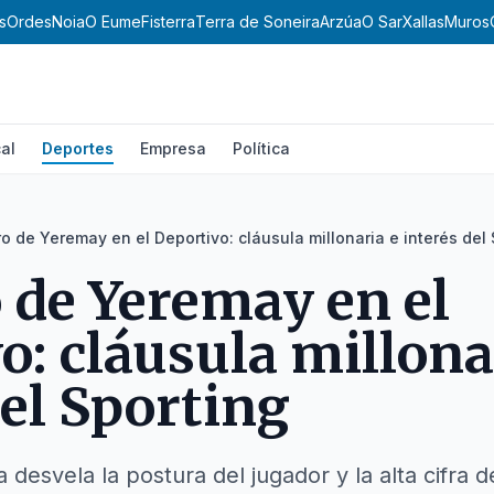
s
Ordes
Noia
O Eume
Fisterra
Terra de Soneira
Arzúa
O Sar
Xallas
Muros
al
Deportes
Empresa
Política
ro de Yeremay en el Deportivo: cláusula millonaria e interés del
o de Yeremay en el
o: cláusula millona
del Sporting
a desvela la postura del jugador y la alta cifra d