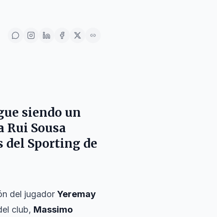
gue siendo un
ta
Rui Sousa
s del
Sporting de
ión del jugador
Yeremay
del club,
Massimo