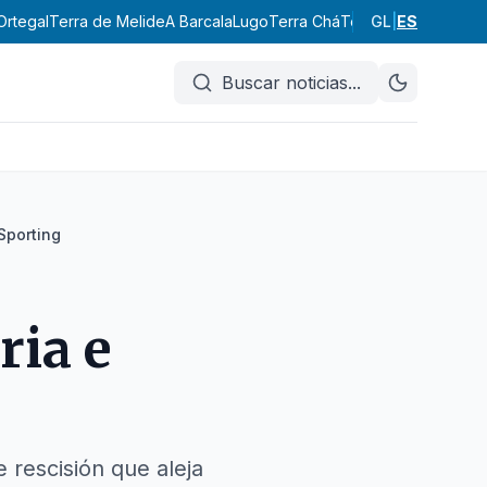
Ortegal
Terra de Melide
A Barcala
Lugo
Terra Chá
Terra de Lemos
GL
|
ES
A Ma
Buscar noticias
...
 Sporting
ria e
e rescisión que aleja