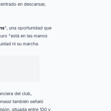
centrado en descansar,
ns
", una oportunidad que
turo "está en las manos
nuidad ni su marcha.
anciera del club,
enassi también señaló
sión, situada entre 100 y