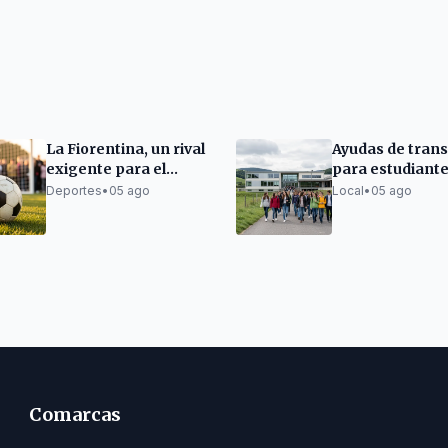
La Fiorentina, un rival
Ayudas de tran
exigente para el
para estudiante
Dépor en
Bergondo
Deportes
•
05 ago
Local
•
05 ago
pretemporada
Comarcas