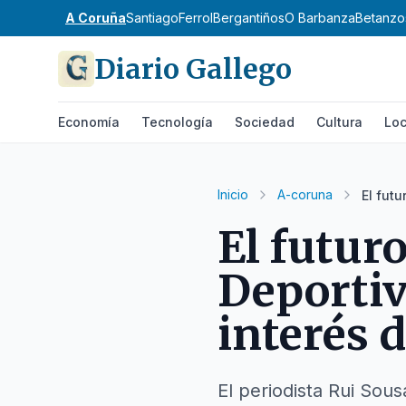
A Coruña
Santiago
Ferrol
Bergantiños
O Barbanza
Betanzo
Diario Gallego
Economía
Tecnología
Sociedad
Cultura
Loc
Inicio
A-coruna
El futu
El futur
Deportiv
interés 
El periodista Rui Sous