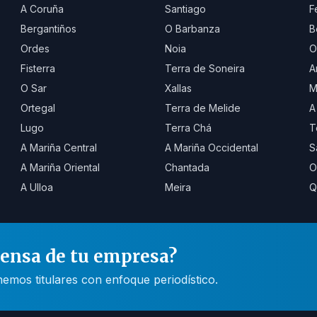
A Coruña
Santiago
F
Bergantiños
O Barbanza
B
Ordes
Noia
O
Fisterra
Terra de Soneira
A
O Sar
Xallas
M
Ortegal
Terra de Melide
A
Lugo
Terra Chá
T
A Mariña Central
A Mariña Occidental
S
A Mariña Oriental
Chantada
O
A Ulloa
Meira
Q
rensa de tu empresa?
mos titulares con enfoque periodístico.