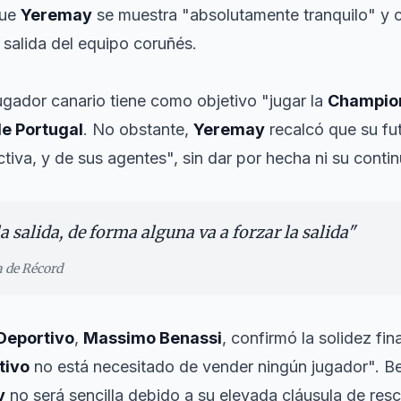
que
Yeremay
se muestra "absolutamente tranquilo" y 
u salida del equipo coruñés.
ugador canario tiene como objetivo "jugar la
Champio
de Portugal
. No obstante,
Yeremay
recalcó que su fu
ectiva, y de sus agentes", sin dar por hecha ni su conti
la salida, de forma alguna va a forzar la salida
"
a de Récord
Deportivo
,
Massimo Benassi
, confirmó la solidez fin
tivo
no está necesitado de vender ningún jugador". B
y
no será sencilla debido a su elevada cláusula de resci