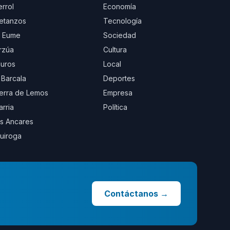
errol
Economía
etanzos
Tecnología
 Eume
Sociedad
rzúa
Cultura
uros
Local
 Barcala
Deportes
erra de Lemos
Empresa
arria
Política
s Ancares
uiroga
Contáctanos
→