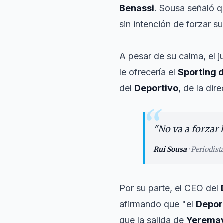
Benassi
. Sousa señaló 
sin intención de forzar s
A pesar de su calma, el j
le ofrecería el
Sporting 
del
Deportivo
, de la dir
“
"
No va a forzar 
Rui Sousa
·
Periodist
Por su parte, el CEO del
afirmando que "el
Depor
que la salida de
Yerema