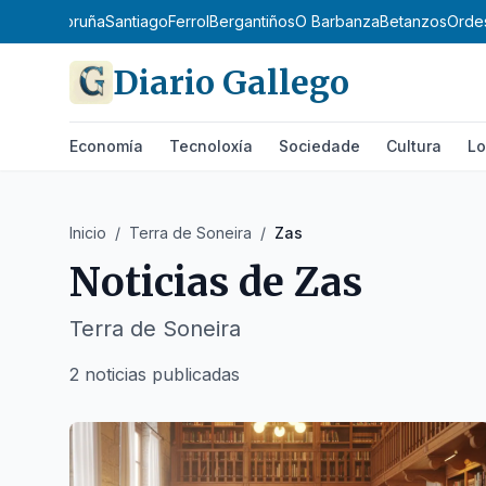
A Coruña
Santiago
Ferrol
Bergantiños
O Barbanza
Betanzos
Orde
Diario Gallego
Economía
Tecnoloxía
Sociedade
Cultura
Lo
Inicio
/
Terra de Soneira
/
Zas
Noticias de
Zas
Terra de Soneira
2 noticias publicadas