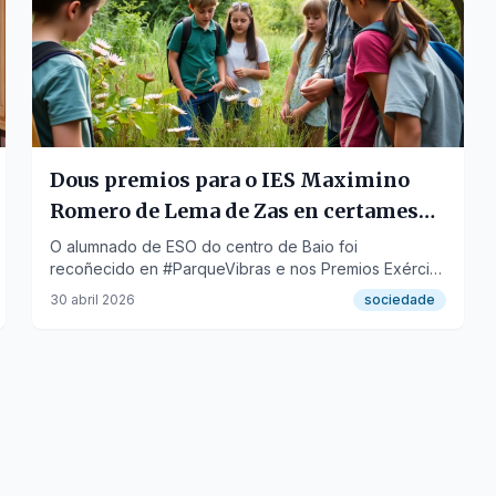
Dous premios para o IES Maximino
Romero de Lema de Zas en certames
educativos
O alumnado de ESO do centro de Baio foi
recoñecido en #ParqueVibras e nos Premios Exército
2026, destacando o seu talento.
30 abril 2026
sociedade