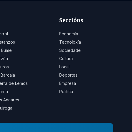
Seccións
errol
Economía
etanzos
Tecnoloxía
 Eume
Sociedade
rzúa
Cultura
uros
Local
 Barcala
Deportes
erra de Lemos
Empresa
arria
Política
s Ancares
uiroga