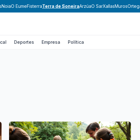
s
Noia
O Eume
Fisterra
Terra de Soneira
Arzúa
O Sar
Xallas
Muros
Orteg
cal
Deportes
Empresa
Política