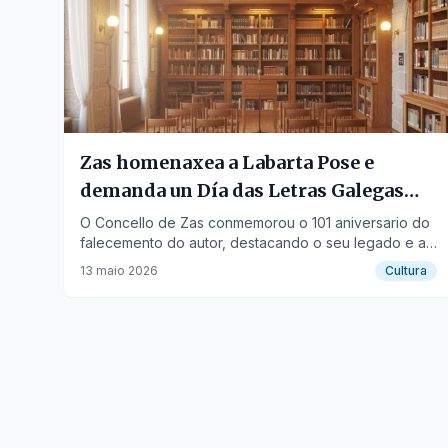
Zas homenaxea a Labarta Pose e
demanda un Día das Letras Galegas
para o escritor
O Concello de Zas conmemorou o 101 aniversario do
falecemento do autor, destacando o seu legado e a
súa defensa da lingua galega.
13 maio 2026
Cultura