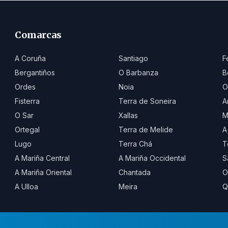
Comarcas
A Coruña
Santiago
F
Bergantiños
O Barbanza
B
Ordes
Noia
O
Fisterra
Terra de Soneira
A
O Sar
Xallas
M
Ortegal
Terra de Melide
A
Lugo
Terra Chá
T
A Mariña Central
A Mariña Occidental
S
A Mariña Oriental
Chantada
O
A Ulloa
Meira
Q