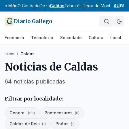
aixo Miño
O Condado
Deza
Caldas
Tabeirós-Terra de Montes
A Para
GL
|
ES
Diario Gallego
Economía
Tecnoloxía
Sociedade
Cultura
Local
Inicio
/
Caldas
Noticias de
Caldas
64
noticias
publicadas
Filtrar por localidade:
General
Pontecesures
(
56
)
(
6
)
Caldas de Reis
Portas
(
1
)
(
1
)