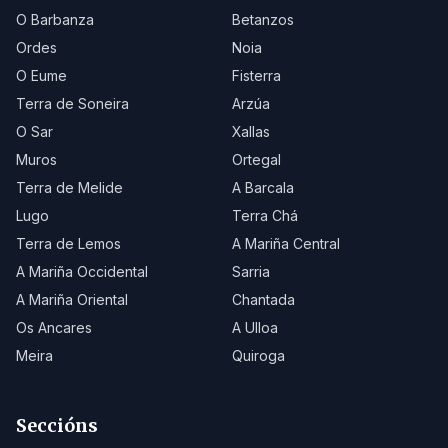
O Barbanza
Betanzos
Ordes
Noia
O Eume
Fisterra
Terra de Soneira
Arzúa
O Sar
Xallas
Muros
Ortegal
Terra de Melide
A Barcala
Lugo
Terra Chá
Terra de Lemos
A Mariña Central
A Mariña Occidental
Sarria
A Mariña Oriental
Chantada
Os Ancares
A Ulloa
Meira
Quiroga
Seccións