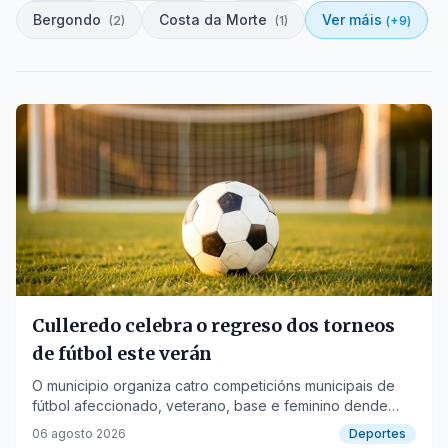
Bergondo
Costa da Morte
Ver máis
(
2
)
(
1
)
(+
9
)
Culleredo celebra o regreso dos torneos
de fútbol este verán
O municipio organiza catro competicións municipais de
fútbol afeccionado, veterano, base e feminino dende
agosto ata setembro.
06 agosto 2026
Deportes