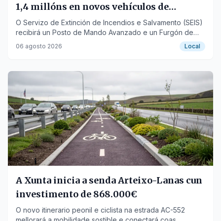
1,4 millóns en novos vehículos de
emerxencia
O Servizo de Extinción de Incendios e Salvamento (SEIS)
recibirá un Posto de Mando Avanzado e un Furgón de
Salvamentos Varios totalmente equipados.
06 agosto 2026
Local
A Xunta inicia a senda Arteixo-Lanas cun
investimento de 868.000€
O novo itinerario peonil e ciclista na estrada AC-552
mellorará a mobilidade sostible e conectará coas