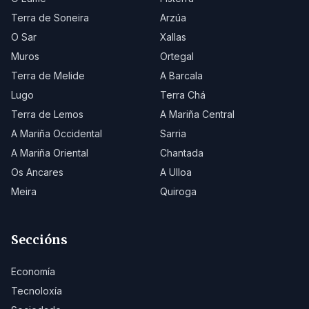
Terra de Soneira
Arzúa
O Sar
Xallas
Muros
Ortegal
Terra de Melide
A Barcala
Lugo
Terra Chá
Terra de Lemos
A Mariña Central
A Mariña Occidental
Sarria
A Mariña Oriental
Chantada
Os Ancares
A Ulloa
Meira
Quiroga
Seccións
Economía
Tecnoloxía