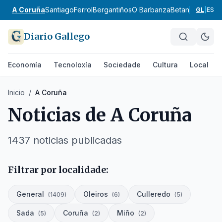
A Coruña
Santiago
Ferrol
Bergantiños
O Barbanza
Betanzos
Ordes
GL
|
ES
Diario Gallego
Economía
Tecnoloxía
Sociedade
Cultura
Local
Inicio
/
A Coruña
Noticias de
A Coruña
1437
noticias
publicadas
Filtrar por localidade:
General
Oleiros
Culleredo
(
1409
)
(
6
)
(
5
)
Sada
Coruña
Miño
(
5
)
(
2
)
(
2
)