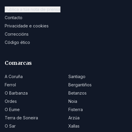
Publica a túa nota de prensa
Contacto
Privacidade e cookies
Correccións
Código ético
Comarcas
A Coruña
Santiago
Ferrol
Bergantiños
O Barbanza
Betanzos
Ordes
Noia
O Eume
Fisterra
Terra de Soneira
Arzúa
O Sar
Xallas