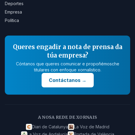
Deportes
Empresa
Política
Queres engadir a nota de prensa da
túa empresa?
Cóntanos que queres comunicar e propoñémosche
titulares con enfoque xornalístico.
Contáctanos
→
A NOSA REDE DE XORNAIS
Diari de Catalunya
La Voz de Madrid
La Voz de Andalucía
Portada de València