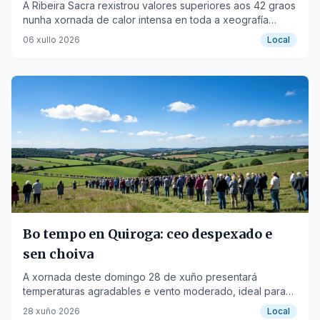
de Lugo
A Ribeira Sacra rexistrou valores superiores aos 42 graos
nunha xornada de calor intensa en toda a xeografía
lucense.
06 xullo 2026
Local
Bo tempo en Quiroga: ceo despexado e
sen choiva
A xornada deste domingo 28 de xuño presentará
temperaturas agradables e vento moderado, ideal para
actividades ao aire libre.
28 xuño 2026
Local