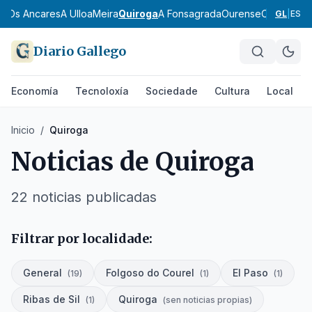
da
Os Ancares
A Ulloa
Meira
Quiroga
A Fonsagrada
Ourense
O Carballi
GL
|
ES
Diario Gallego
Economía
Tecnoloxía
Sociedade
Cultura
Local
Inicio
/
Quiroga
Noticias de
Quiroga
22
noticias
publicadas
Filtrar por localidade:
General
Folgoso do Courel
El Paso
(
19
)
(
1
)
(
1
)
Ribas de Sil
Quiroga
(
1
)
(
sen noticias propias
)