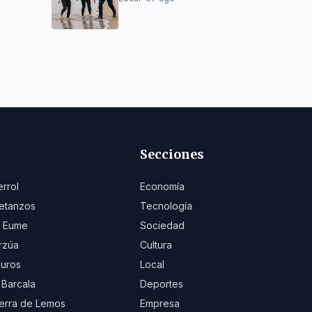
Cibrao)
Secciones
errol
Economía
etanzos
Tecnología
 Eume
Sociedad
rzúa
Cultura
uros
Local
 Barcala
Deportes
erra de Lemos
Empresa