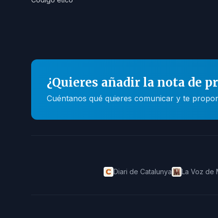
¿Quieres añadir la nota de p
Cuéntanos qué quieres comunicar y te propone
Diari de Catalunya
La Voz de 