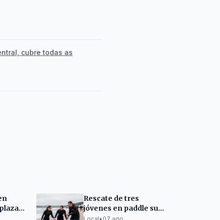
ntral, cubre todas as
en
Rescate de tres
 plazas
jóvenes en paddle surf
sta
en O Torno (San
Local
•
07 ago