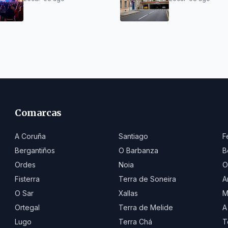
Roque en Caldas de
115€/mes
Reis
Comarcas
A Coruña
Santiago
F
Bergantiños
O Barbanza
B
Ordes
Noia
O
Fisterra
Terra de Soneira
A
O Sar
Xallas
M
Ortegal
Terra de Melide
A
Lugo
Terra Chá
T