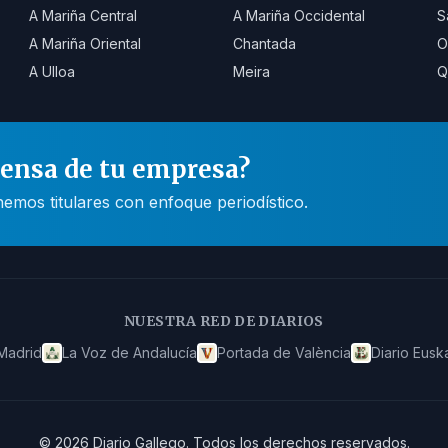
A Mariña Central
A Mariña Occidental
S
A Mariña Oriental
Chantada
O
A Ulloa
Meira
Q
rensa de tu empresa?
mos titulares con enfoque periodístico.
NUESTRA RED DE DIARIOS
Madrid
La Voz de Andalucía
Portada de València
Diario Eusk
©
2026
Diario Gallego
.
Todos los derechos reservados.