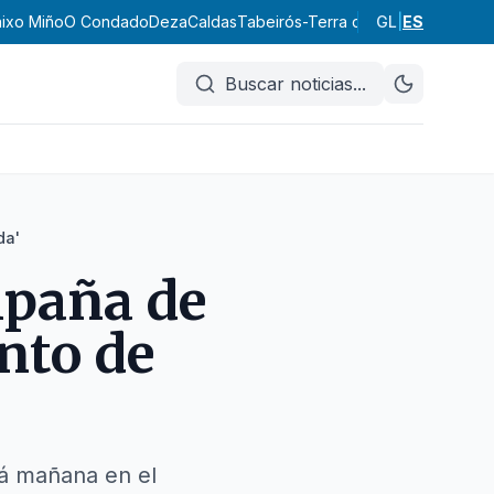
ixo Miño
O Condado
Deza
Caldas
Tabeirós-Terra de Montes
GL
|
ES
A Parad
Buscar noticias
...
da'
mpaña de
nto de
rá mañana en el