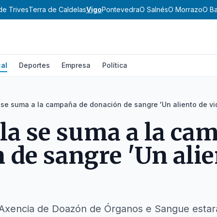
de Trives
Terra de Caldelas
Vigo
Pontevedra
O Salnés
O Morrazo
O Ba
al
Deportes
Empresa
Política
se suma a la campaña de donación de sangre 'Un aliento de vi
a se suma a la ca
 de sangre 'Un alie
a Axencia de Doazón de Órganos e Sangue esta