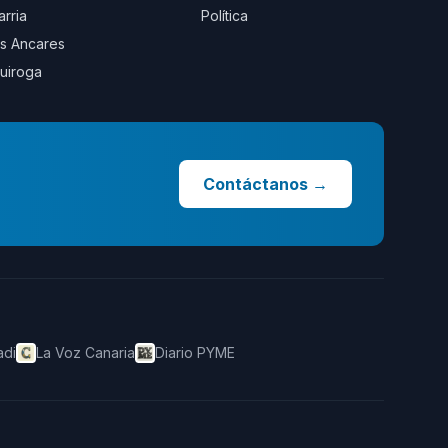
arria
Política
s Ancares
uiroga
Contáctanos
→
adi
La Voz Canaria
Diario PYME