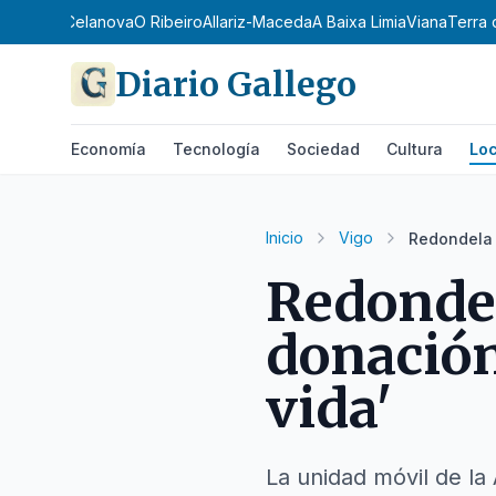
Terra de Celanova
O Ribeiro
Allariz-Maceda
A Baixa Limia
Viana
Terra 
Diario Gallego
Economía
Tecnología
Sociedad
Cultura
Loc
Inicio
Vigo
Redondela 
Redondel
donación
vida'
La unidad móvil de l