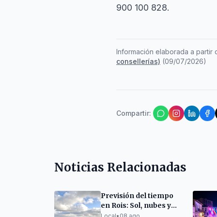
900 100 828.
Información elaborada a partir d
consellerías)
(
09/07/2026
)
Compartir
:
Noticias Relacionadas
Previsión del tiempo
en Rois: Sol, nubes y
posibilidad de lluvia
Local
•
08 ago