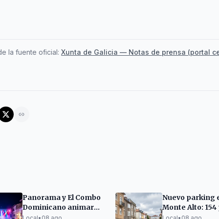
e la fuente oficial:
Xunta de Galicia — Notas de prensa (portal ce
Panorama y El Combo
Nuevo parking 
Dominicano animarán
Monte Alto: 154
las fiestas de San
y precios de ha
Local
•
08 ago
Local
•
08 ago