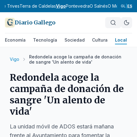
 de Trives
Terra de Caldelas
Vigo
Pontevedra
O Salnés
O Morrazo
O B
GL
|
ES
Diario Gallego
Economía
Tecnología
Sociedad
Cultura
Local
D
Redondela acoge la campaña de donación
Vigo
de sangre 'Un alento de vida'
Redondela acoge la
campaña de donación de
sangre 'Un alento de
vida'
La unidad móvil de ADOS estará mañana
frente al Ayuntamiento para fomentar la