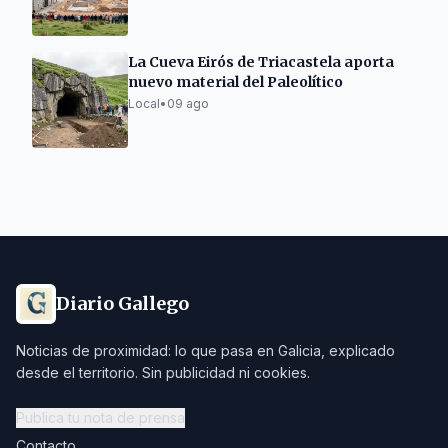
La Cueva Eirós de Triacastela aporta
nuevo material del Paleolítico
Local
•
09 ago
Diario Gallego
Noticias de proximidad: lo que pasa en Galicia, explicado
desde el territorio. Sin publicidad ni cookies.
Publica tu nota de prensa
Contacto