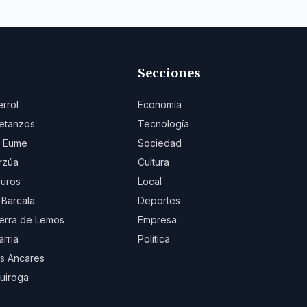
Secciones
errol
Economía
etanzos
Tecnología
 Eume
Sociedad
rzúa
Cultura
uros
Local
 Barcala
Deportes
erra de Lemos
Empresa
arria
Política
s Ancares
uiroga