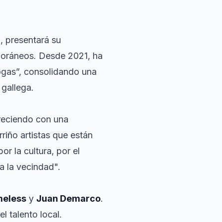
a
, presentará su
poráneos. Desde 2021, ha
gas”, consolidando una
 gallega.
creciendo con una
riño artistas que están
r la cultura, por el
da la vecindad".
eless
y
Juan Demarco
.
l talento local.