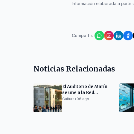
Información elaborada a partir d
Compartir
:
Noticias Relacionadas
El Auditorio de Marín
se une a la Red
Gallega de Teatros y
Cultura
•
06 ago
Auditorios