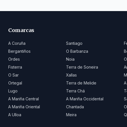
Comarcas
A Coruña
Santiago
F
Bergantiños
O Barbanza
B
Ordes
Noia
O
Fisterra
Terra de Soneira
A
O Sar
Xallas
M
Ortegal
Terra de Melide
A
Lugo
Terra Chá
T
A Mariña Central
A Mariña Occidental
S
A Mariña Oriental
Chantada
O
A Ulloa
Meira
Q