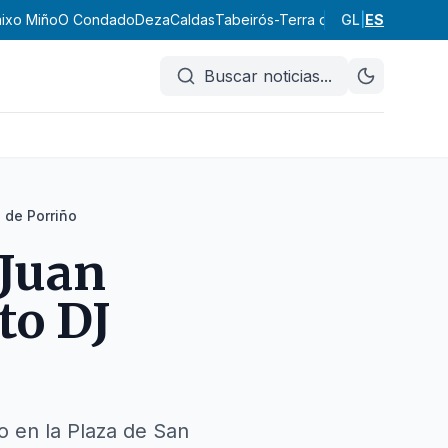
ixo Miño
O Condado
Deza
Caldas
Tabeirós-Terra de Montes
GL
|
ES
A Parad
Buscar noticias
...
 de Porriño
 Juan
to DJ
io en la Plaza de San