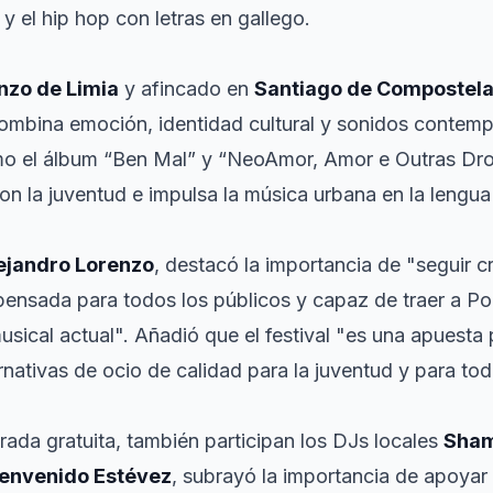
 y el hip hop con letras en gallego.
nzo de Limia
y afincado en
Santiago de Compostel
combina emoción, identidad cultural y sonidos contem
o el álbum “Ben Mal” y “NeoAmor, Amor e Outras Dro
n la juventud e impulsa la música urbana en la lengua
ejandro Lorenzo
, destacó la importancia de "seguir 
pensada para todos los públicos y capaz de traer a Por
cal actual". Añadió que el festival "es una apuesta po
ernativas de ocio de calidad para la juventud y para to
ntrada gratuita, también participan los DJs locales
Sham
ienvenido Estévez
, subrayó la importancia de apoyar e