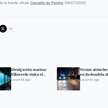
e la fuente oficial:
Concello do Porriño
(
09/07/2026
)
Divulgación marina:
Vecino atrinch
Villaverde visita el
en Redondela ob
visor submarino de
un gran despli
Local
•
06 ago
Local
•
06 ago
Bouzas
policial