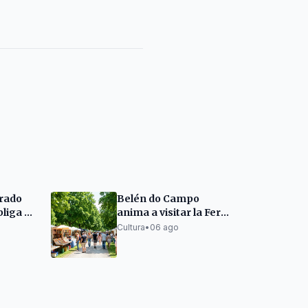
erado
Belén do Campo
liga a
anima a visitar la Feria
egue
del Libro de A Coruña
Cultura
•
06 ago