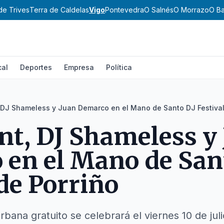
de Trives
Terra de Caldelas
Vigo
Pontevedra
O Salnés
O Morrazo
O Ba
cal
Deportes
Empresa
Política
 DJ Shameless y Juan Demarco en el Mano de Santo DJ Festival
t, DJ Shameless y
en el Mano de San
 de Porriño
urbana gratuito se celebrará el viernes 10 de jul