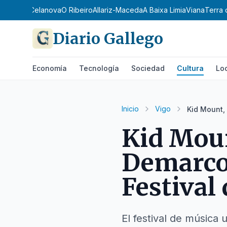
Terra de Celanova
O Ribeiro
Allariz-Maceda
A Baixa Limia
Viana
Terra 
Diario Gallego
Economía
Tecnología
Sociedad
Cultura
Lo
Inicio
Vigo
Kid Mount,
Kid Moun
Demarco 
Festival
El festival de música 