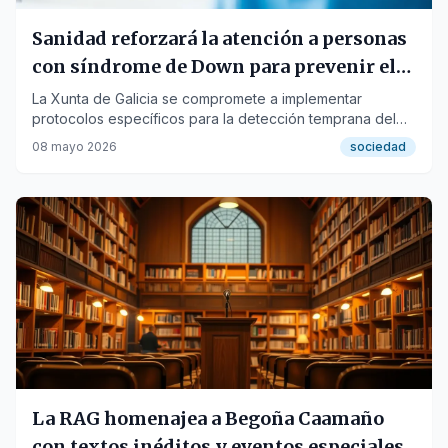
Sanidad reforzará la atención a personas
con síndrome de Down para prevenir el
envejecimiento precoz
La Xunta de Galicia se compromete a implementar
protocolos específicos para la detección temprana del
alzhéimer en este colectivo.
08 mayo 2026
sociedad
La RAG homenajea a Begoña Caamaño
con textos inéditos y eventos especiales