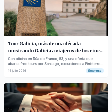
Tour Galicia, más de una década
mostrando Galicia a viajeros de los cinco
continentes
Con oficina en Rúa do Franco, 53, y una oferta que
abarca free tours por Santiago, excursiones a Finisterre,
Rías Baixas, Ribeira Sacra, Lugo, Playa de las Catedrales
14 julio 2026
Empresa
o A Coruña, la empresa compostelana supera los 100.000
viajeros y mantiene una valoración de 4,9 en Google.