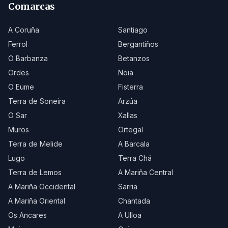
Comarcas
A Coruña
Santiago
Ferrol
Bergantiños
O Barbanza
Betanzos
Ordes
Noia
O Eume
Fisterra
Terra de Soneira
Arzúa
O Sar
Xallas
Muros
Ortegal
Terra de Melide
A Barcala
Lugo
Terra Chá
Terra de Lemos
A Mariña Central
A Mariña Occidental
Sarria
A Mariña Oriental
Chantada
Os Ancares
A Ulloa