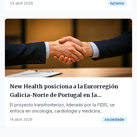
conocidas de la ciudad.
23 abril 2026
turismo
New Health posiciona a la Eurorregión
Galicia-Norte de Portugal en la
vanguardia sanitaria
El proyecto transfronterizo, liderado por la FIDIS, se
enfoca en oncología, cardiología y medicina
personalizada con casi siete millones de euros.
14 abril 2026
sociedade