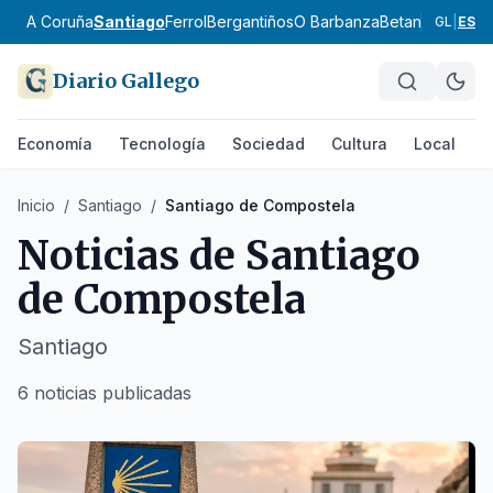
A Coruña
Santiago
Ferrol
Bergantiños
O Barbanza
Betanzos
Ordes
GL
|
ES
Diario Gallego
Economía
Tecnología
Sociedad
Cultura
Local
D
Inicio
/
Santiago
/
Santiago de Compostela
Noticias de
Santiago
de Compostela
Santiago
6 noticias publicadas