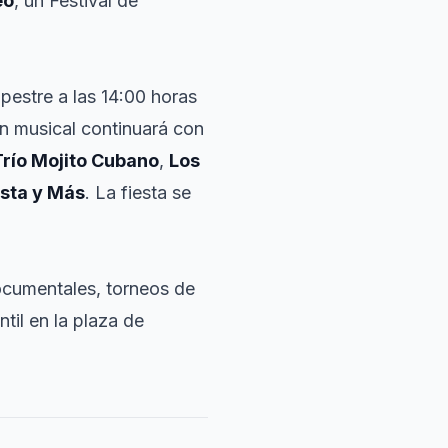
eo
, un Festival de
pestre a las 14:00 horas
ón musical continuará con
Trío Mojito Cubano
,
Los
ista y Más
. La fiesta se
ocumentales, torneos de
til en la plaza de