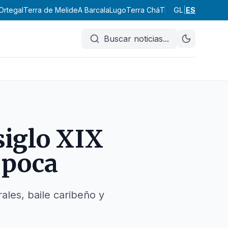
Ortegal
Terra de Melide
A Barcala
Lugo
Terra Chá
Terra de Lemos
GL
|
ES
A Ma
Buscar noticias
...
siglo XIX
época
rales, baile caribeño y