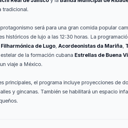
chi Real de Jalisco
y la
Banda Municipal de Ribad
tradicional.
el protagonismo será para una gran comida popular cam
es históricos de lujo a las 12:30 horas. La programaci
 Filharmónica de Lugo
,
Acordeonistas da Mariña
,
 estelar de la formación cubana
Estrellas de Buena V
un viaje a México.
s principales, el programa incluye proyecciones de d
les y gincanas. También se habilitará un espacio infan
queños.