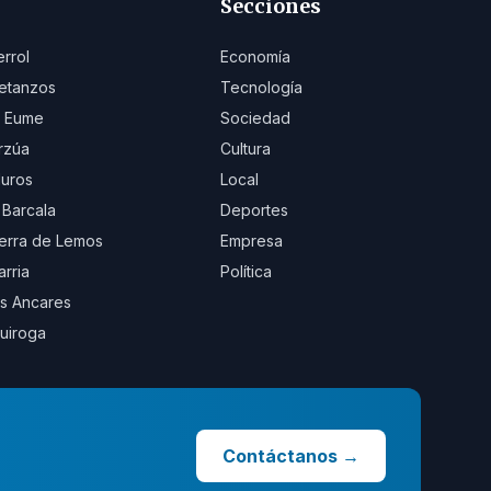
Secciones
errol
Economía
etanzos
Tecnología
 Eume
Sociedad
rzúa
Cultura
uros
Local
 Barcala
Deportes
erra de Lemos
Empresa
arria
Política
s Ancares
uiroga
Contáctanos
→