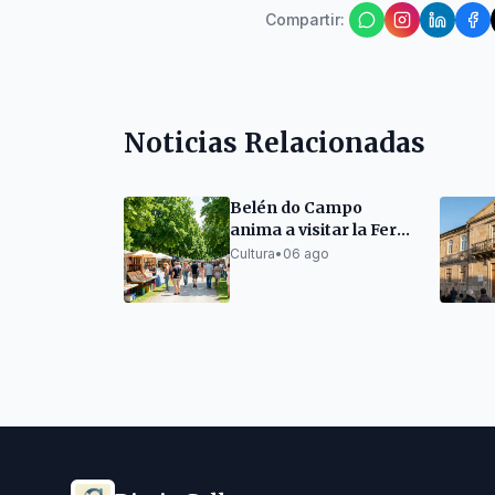
Compartir
:
Noticias Relacionadas
Belén do Campo
anima a visitar la Feria
del Libro de A Coruña
Cultura
•
06 ago