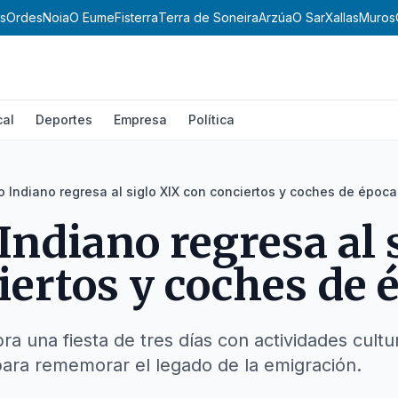
s
Ordes
Noia
O Eume
Fisterra
Terra de Soneira
Arzúa
O Sar
Xallas
Muros
cal
Deportes
Empresa
Política
 Indiano regresa al siglo XIX con conciertos y coches de época
Indiano regresa al 
iertos y coches de 
bra una fiesta de tres días con actividades cultu
para rememorar el legado de la emigración.