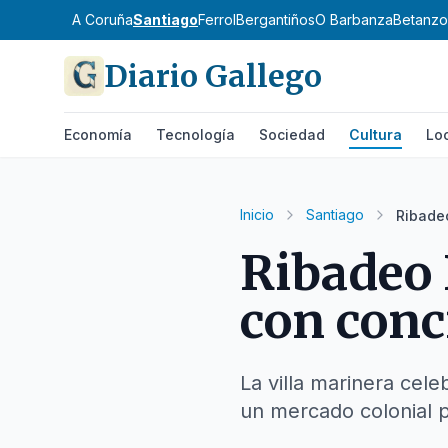
A Coruña
Santiago
Ferrol
Bergantiños
O Barbanza
Betanzo
Diario Gallego
Economía
Tecnología
Sociedad
Cultura
Lo
Inicio
Santiago
Ribadeo
Ribadeo 
con conc
La villa marinera cele
un mercado colonial 