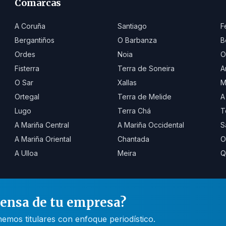
Comarcas
A Coruña
Santiago
F
Bergantiños
O Barbanza
B
Ordes
Noia
O
Fisterra
Terra de Soneira
A
O Sar
Xallas
M
Ortegal
Terra de Melide
A
Lugo
Terra Chá
T
A Mariña Central
A Mariña Occidental
S
A Mariña Oriental
Chantada
O
A Ulloa
Meira
Q
rensa de tu empresa?
mos titulares con enfoque periodístico.