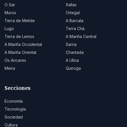
O Sar
Xallas
Muros
Ortegal
Terra de Melide
A Barcala
Lugo
Terra Chá
Terra de Lemos
A Mariña Central
A Mariña Occidental
Sarria
A Mariña Oriental
Chantada
Os Ancares
A Ulloa
Meira
Quiroga
Secciones
Economía
Tecnología
Sociedad
Cultura