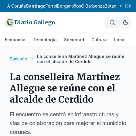
A Coruña
Santiago
Ferrol
Bergantiños
O Barbanza
Betanzos
Ordes
GL
|
ES
Diario Gallego
Economía
Tecnología
Sociedad
Cultura
Local
D
La conselleira Martínez Allegue se reúne
Santiago
con el alcalde de Cerdido
La conselleira Martínez
Allegue se reúne con el
alcalde de Cerdido
El encuentro se centró en infraestructuras y
vías de colaboración para mejorar el municipio
coruñés.