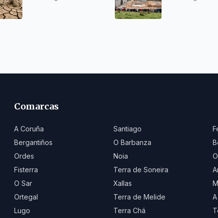
de población
Ponteareas
Comarcas
A Coruña
Santiago
F
Bergantiños
O Barbanza
B
Ordes
Noia
O
Fisterra
Terra de Soneira
A
O Sar
Xallas
M
Ortegal
Terra de Melide
A
Lugo
Terra Chá
T