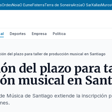
s
Ordes
Noia
O Eume
Fisterra
Terra de Soneira
Arzúa
O Sar
Xallas
Muros
al
Deportes
Empresa
Política
ión del plazo para taller de producción musical en Santiago
ón del plazo para ta
ón musical en San
de Música de Santiago extiende la inscripción p
enes.