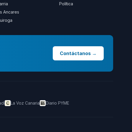
arria
Política
s Ancares
uiroga
Contáctanos
→
adi
La Voz Canaria
Diario PYME