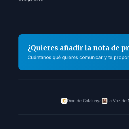
¿Quieres añadir la nota de p
Cuéntanos qué quieres comunicar y te propone
Diari de Catalunya
La Voz de 