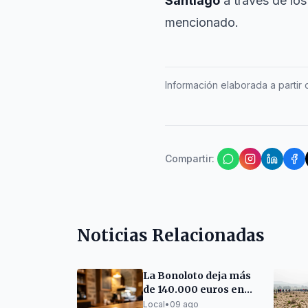
Santiago
a través de los
mencionado.
Información elaborada a partir d
Compartir
:
Noticias Relacionadas
La Bonoloto deja más
de 140.000 euros en
una cafetería de
Local
•
09 ago