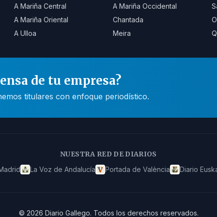
A Mariña Central
A Mariña Occidental
S
A Mariña Oriental
Chantada
O
A Ulloa
Meira
Q
rensa de tu empresa?
mos titulares con enfoque periodístico.
NUESTRA RED DE DIARIOS
Madrid
La Voz de Andalucía
Portada de València
Diario Eusk
©
2026
Diario Gallego
.
Todos los derechos reservados.