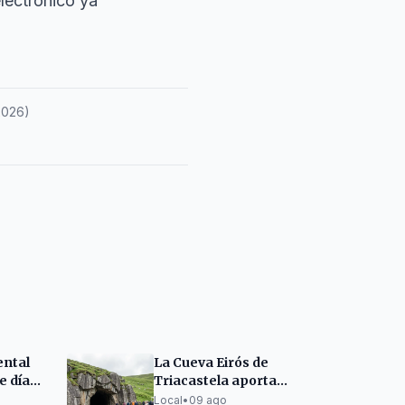
electrónico ya
2026
)
ental
La Cueva Eirós de
e día
Triacastela aporta
nuevo material del
Local
•
09 ago