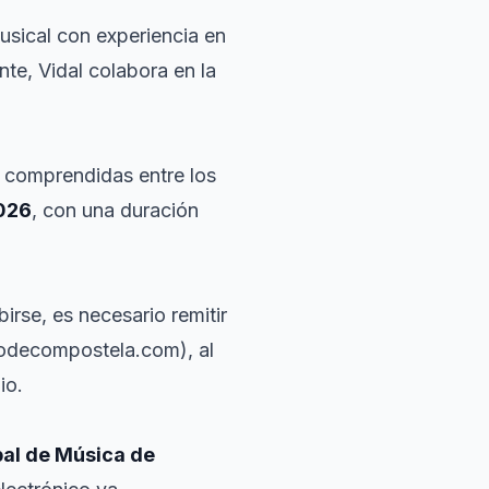
usical con experiencia en
nte, Vidal colabora en la
comprendidas entre los
2026
, con una duración
ibirse, es necesario remitir
odecompostela.com), al
io.
pal de Música de