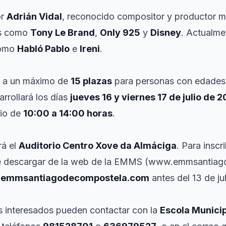
or
Adrián Vidal
, reconocido compositor y productor m
as como
Tony Le Brand
,
Only 925
y
Disney
. Actualme
como
Habló Pablo
e
Ireni
.
da a un máximo de
15 plazas
para personas con edades 
arrollará los días
jueves 16 y viernes 17 de julio de 
rio de
10:00 a 14:00 horas
.
rá el
Auditorio Centro Xove da Almáciga
. Para inscr
ede descargar de la web de la EMMS (www.emmsantiag
@emmsantiagodecompostela.com
antes del 13 de jul
s interesados pueden contactar con la
Escola Munici