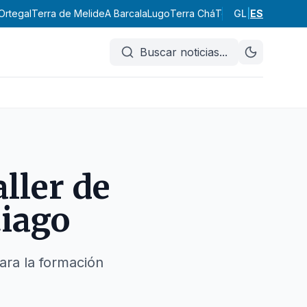
Ortegal
Terra de Melide
A Barcala
Lugo
Terra Chá
Terra de Lemos
GL
|
ES
A Ma
Buscar noticias
...
ller de
tiago
ara la formación