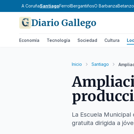
A Coruña
Santiago
Ferrol
Bergantiños
O Barbanza
Betanzo
Diario Gallego
Economía
Tecnología
Sociedad
Cultura
Loc
Inicio
Santiago
Ampliac
Ampliaci
producci
La Escuela Municipal 
gratuita dirigida a jóv