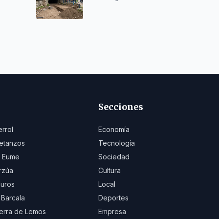
Paleolítico
Secciones
errol
Economía
etanzos
Tecnología
 Eume
Sociedad
rzúa
Cultura
uros
Local
 Barcala
Deportes
erra de Lemos
Empresa