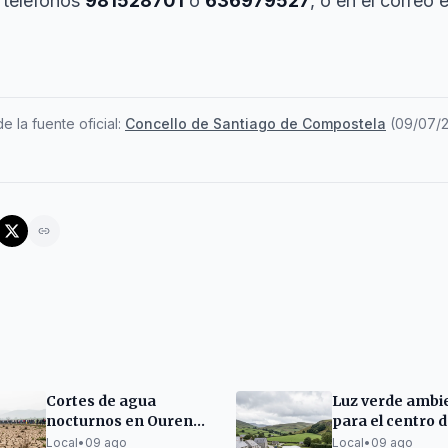
 teléfonos
981528701
o
636979527
, o en el correo 
e la fuente oficial:
Concello de Santiago de Compostela
(
09/07/
Cortes de agua
Luz verde ambi
nocturnos en Ourense
para el centro d
por sequía y aumento
de Guláns en
Local
•
09 ago
Local
•
09 ago