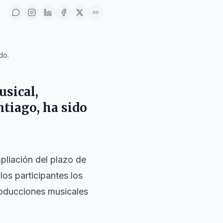
do.
usical,
ntiago
, ha sido
liación del plazo de
los participantes los
roducciones musicales