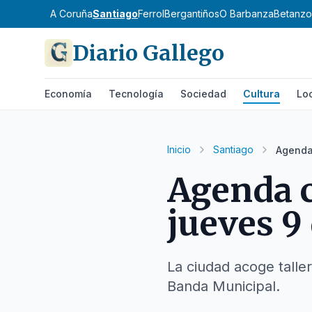
A Coruña
Santiago
Ferrol
Bergantiños
O Barbanza
Betanzo
Diario Gallego
Economía
Tecnología
Sociedad
Cultura
Lo
Inicio
Santiago
Agenda 
Agenda c
jueves 9 
La ciudad acoge taller
Banda Municipal.