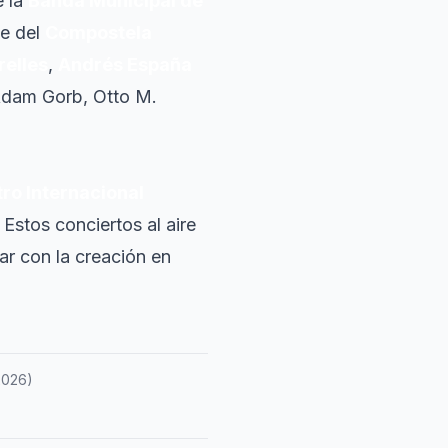
e la
Banda Municipal de
te del
Compostela
relles
,
Andrés España
Adam Gorb, Otto M.
tro Internacional
 Estos conciertos al aire
tar con la creación en
2026
)