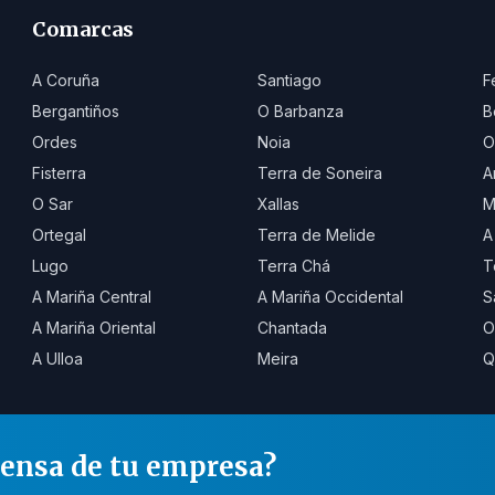
Comarcas
A Coruña
Santiago
F
Bergantiños
O Barbanza
B
Ordes
Noia
O
Fisterra
Terra de Soneira
A
O Sar
Xallas
M
Ortegal
Terra de Melide
A
Lugo
Terra Chá
T
A Mariña Central
A Mariña Occidental
S
A Mariña Oriental
Chantada
O
A Ulloa
Meira
Q
rensa de tu empresa?