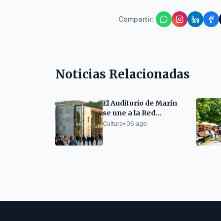
Compartir
:
Noticias Relacionadas
El Auditorio de Marín
se une a la Red
Gallega de Teatros y
Cultura
•
06 ago
Auditorios