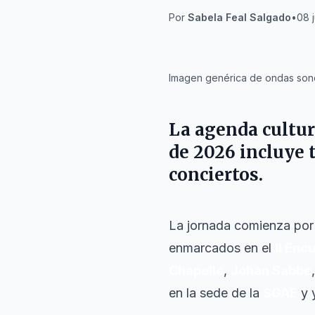
Por
Sabela Feal Salgado
•
08 j
IA
Imagen genérica de ondas sonor
La agenda cultur
de 2026 incluye 
conciertos.
La jornada comienza por l
enmarcados en el
II Enc
Chapelle
,
Johan Sabbe
en la sede de la
SGAE
y 