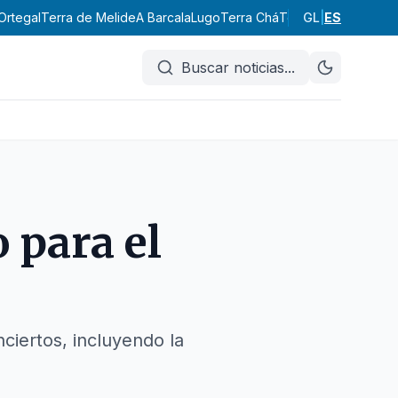
Ortegal
Terra de Melide
A Barcala
Lugo
Terra Chá
Terra de Lemos
GL
|
ES
A Ma
Buscar noticias
...
 para el
nciertos, incluyendo la