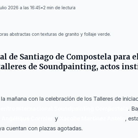
ulio 2026 a las 16:45
•
2
min de lectura
as abstractas con texturas de granito y follaje verde.
al de
Santiago de Compostela
para el
talleres de Soundpainting, actos inst
a mañana con la celebración de los Talleres de inicia
uentro Internacional Soundpainting Compostela
. B
,
Angélique Cormier
y
Xacobe Martínez Antelo
, est
ya cuentan con plazas agotadas.