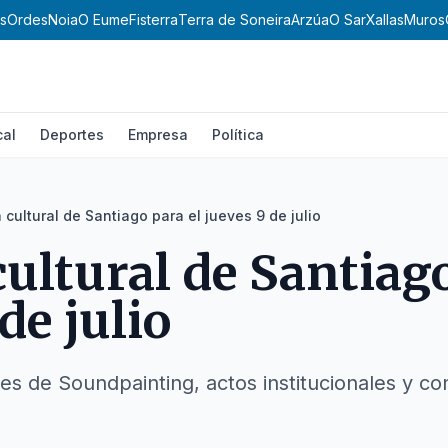
s
Ordes
Noia
O Eume
Fisterra
Terra de Soneira
Arzúa
O Sar
Xallas
Muros
cal
Deportes
Empresa
Política
cultural de Santiago para el jueves 9 de julio
ultural de Santiago
de julio
es de Soundpainting, actos institucionales y co