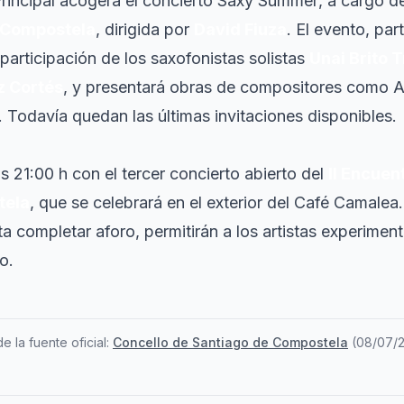
Principal acogerá el concierto
Saxy Summer
, a cargo d
 Compostela
, dirigida por
David Fiuza
. El evento, par
 participación de los saxofonistas solistas
Unai Brito T
z Cortés
, y presentará obras de compositores como 
 Todavía quedan las últimas invitaciones disponibles.
as 21:00 h con el tercer concierto abierto del
II Encuen
tela
, que se celebrará en el exterior del Café Camalea.
sta completar aforo, permitirán a los artistas experimen
o.
e la fuente oficial:
Concello de Santiago de Compostela
(
08/07/