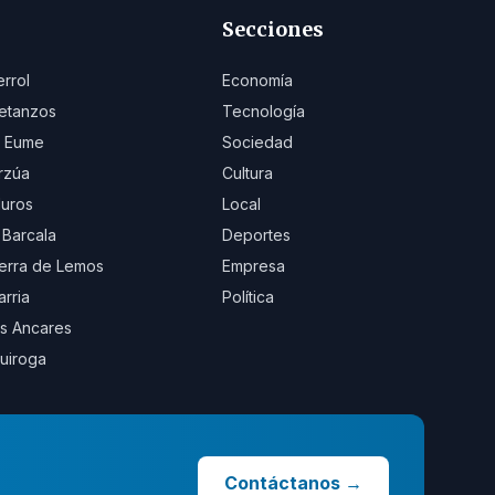
Secciones
errol
Economía
etanzos
Tecnología
 Eume
Sociedad
rzúa
Cultura
uros
Local
 Barcala
Deportes
erra de Lemos
Empresa
arria
Política
s Ancares
uiroga
Contáctanos
→