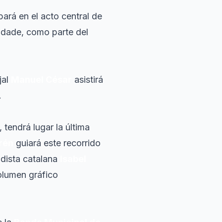
ipará en el acto central de
sidade, como parte del
jal
Manuel César
asistirá
.
 tendrá lugar la última
rén
guiará este recorrido
odista catalana
Isabel
olumen gráfico