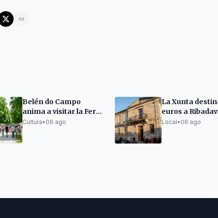
Belén do Campo
La Xunta destin
anima a visitar la Feria
euros a Ribadav
del Libro de A Coruña
promover el ga
Cultura
•
06 ago
Local
•
06 ago