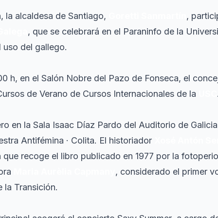
h, la alcaldesa de Santiago,
Goretti Sanmartín
, partic
Galega
, que se celebrará en el Paraninfo de la Univer
uso del gallego.
:00 h, en el Salón Nobre del Pazo de Fonseca, el conce
 Cursos de Verano de Cursos Internacionales de la
USC
ro en la Sala Isaac Díaz Pardo del Auditorio de Galicia,
estra
Antifémina · Colita
. El historiador
Xosé Antón Se
n que recoge el libro publicado en 1977 por la fotoperi
tora
Maria Aurèlia Capmany
, considerado el primer v
 la Transición.