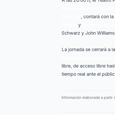
A las 20:00 h, el Teatro 
Música de Santiago de
FestiSax
, contará con la
Fontán
y
Jorge Sánche
Schwarz y John Williams.
La jornada se cerrará a l
Soundpainting Compos
libre, de acceso libre ha
tiempo real ante el públic
Información elaborada a partir d