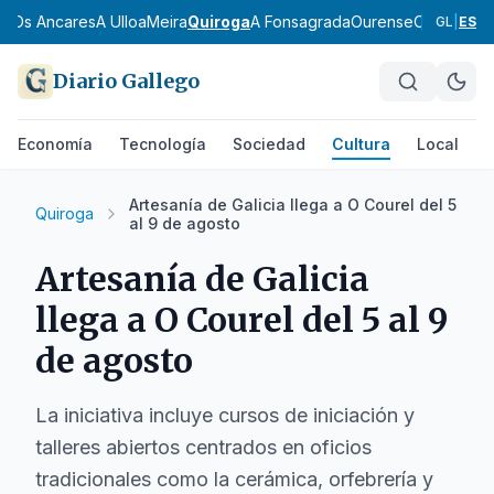
da
Os Ancares
A Ulloa
Meira
Quiroga
A Fonsagrada
Ourense
O Carballi
GL
|
ES
Diario Gallego
Economía
Tecnología
Sociedad
Cultura
Local
D
Artesanía de Galicia llega a O Courel del 5
Quiroga
al 9 de agosto
Artesanía de Galicia
llega a O Courel del 5 al 9
de agosto
La iniciativa incluye cursos de iniciación y
talleres abiertos centrados en oficios
tradicionales como la cerámica, orfebrería y