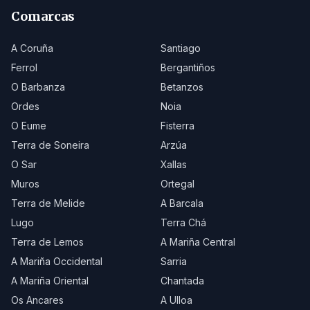
Comarcas
A Coruña
Santiago
Ferrol
Bergantiños
O Barbanza
Betanzos
Ordes
Noia
O Eume
Fisterra
Terra de Soneira
Arzúa
O Sar
Xallas
Muros
Ortegal
Terra de Melide
A Barcala
Lugo
Terra Chá
Terra de Lemos
A Mariña Central
A Mariña Occidental
Sarria
A Mariña Oriental
Chantada
Os Ancares
A Ulloa