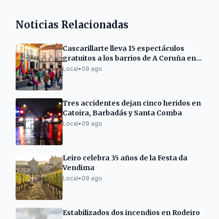
Noticias Relacionadas
Cascarillarte lleva 15 espectáculos
gratuitos a los barrios de A Coruña en
agosto
Local
•
09 ago
Tres accidentes dejan cinco heridos en
Catoira, Barbadás y Santa Comba
Local
•
09 ago
Leiro celebra 35 años de la Festa da
Vendima
Local
•
09 ago
Estabilizados dos incendios en Rodeiro