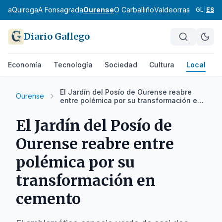
eira
Quiroga
A Fonsagrada
Ourense
O Carballiño
Valdeorras
Verín
A Li
GL
|
ES
Diario Gallego
Economía
Tecnología
Sociedad
Cultura
Local
D
El Jardín del Posío de Ourense reabre
Ourense
entre polémica por su transformación en
cemento
El Jardín del Posío de
Ourense reabre entre
polémica por su
transformación en
cemento