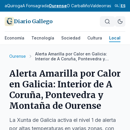
eira
Quiroga
A Fonsagrada
Ourense
O Carballiño
Valdeorras
Verín
A Li
GL
|
ES
Diario Gallego
Economía
Tecnología
Sociedad
Cultura
Local
D
Alerta Amarilla por Calor en Galicia:
Ourense
Interior de A Coruña, Pontevedra y
Montaña de Ourense
Alerta Amarilla por Calor
en Galicia: Interior de A
Coruña, Pontevedra y
Montaña de Ourense
La Xunta de Galicia activa el nivel 1 de alerta
por altas temperaturas en varias zonas, con