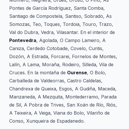
Monfero, Negreira, Ordes, Oroso, O Pino, As
Pontes de García Rodríguez, Santa Comba,
Santiago de Compostela, Santiso, Sobrado, As
Somozas, Teo, Toques, Tordoia, Touro, Trazo,
Val do Dubra, Vedra, Vilasantar. En el interior de
Pontevedra
, Agolada, O Campo Lameiro, A
Caniza, Cerdedo Cotobade, Covelo, Cuntis,
Dozón, A Estrada, Forcarei, Fornelos de Montes,
Lalín, A Lama, Moraña, Rodeiro, Silleda, Vila de
Cruces. En la montaña de
Ourense
, O Bolo,
Carballeda de Valdeorras, Castro Caldelas,
Chandrexa de Queixa, Esgos, A Gudiña, Maceda,
Manzaneda, A Mezquita, Montederramo, Parada
de Sil, A Pobra de Trives, San Xoán de Río, Riós,
A Teixeira, A Veiga, Viana do Bolo, Vilariño de
Conso, Xunqueira de Espadanedo.