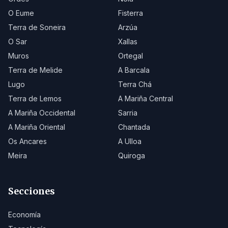
O Eume
Fisterra
Terra de Soneira
Arzúa
O Sar
Xallas
Muros
Ortegal
Terra de Melide
A Barcala
Lugo
Terra Chá
Terra de Lemos
A Mariña Central
A Mariña Occidental
Sarria
A Mariña Oriental
Chantada
Os Ancares
A Ulloa
Meira
Quiroga
Secciones
Economía