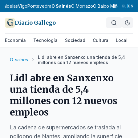
 Caldelas
Vigo
Pontevedra
O Salnés
O Morrazo
O Baixo Miño
O Cond
GL
|
ES
Diario Gallego
Economía
Tecnología
Sociedad
Cultura
Local
D
Lidl abre en Sanxenxo una tienda de 5,4
O-salnes
millones con 12 nuevos empleos
Lidl abre en Sanxenxo
una tienda de 5,4
millones con 12 nuevos
empleos
La cadena de supermercados se traslada al
polígono de Nantes, ampliando la superficie