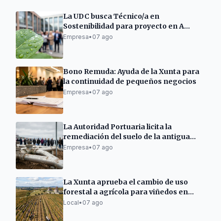
La UDC busca Técnico/a en
Sostenibilidad para proyecto en A
Mariña Lucense
Empresa
•
07 ago
Bono Remuda: Ayuda de la Xunta para
la continuidad de pequeños negocios
Empresa
•
07 ago
La Autoridad Portuaria licita la
remediación del suelo de la antigua
gasolinera de As Pías
Empresa
•
07 ago
La Xunta aprueba el cambio de uso
forestal a agrícola para viñedos en
Cambados
Local
•
07 ago