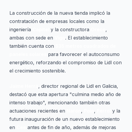
La construcción de la nueva tienda implicó la
contratación de empresas locales como la
ingeniería
Capitel
y la constructora
Oreco
,
ambas con sede en
Vigo
. El establecimiento
también cuenta con
535 metros cuadrados de
paneles solares
para favorecer el autoconsumo
energético, reforzando el compromiso de Lidl con
el crecimiento sostenible.
Jaime Herrá
, director regional de Lidl en Galicia,
destacó que esta apertura "culmina medio año de
intenso trabajo", mencionando también otras
actuaciones recientes en
Narón
,
Poio
,
Ferrol
y la
futura inauguración de un nuevo establecimiento
en
Cee
antes de fin de año, además de mejoras