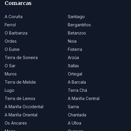
Comarcas
A Coruña
Santiago
Ferrol
Bergantiños
O Barbanza
Betanzos
Ordes
Noia
O Eume
Fisterra
Terra de Soneira
Arzúa
O Sar
Xallas
Muros
Ortegal
Terra de Melide
A Barcala
Lugo
Terra Chá
Terra de Lemos
A Mariña Central
A Mariña Occidental
Sarria
A Mariña Oriental
Chantada
Os Ancares
A Ulloa