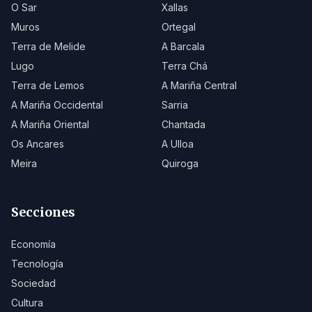
O Sar
Xallas
Muros
Ortegal
Terra de Melide
A Barcala
Lugo
Terra Chá
Terra de Lemos
A Mariña Central
A Mariña Occidental
Sarria
A Mariña Oriental
Chantada
Os Ancares
A Ulloa
Meira
Quiroga
Secciones
Economía
Tecnología
Sociedad
Cultura