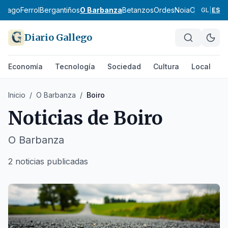
ntiago
Ferrol
Bergantiños
O Barbanza
Betanzos
Ordes
Noia
O Eume
Fis
GL
|
ES
Diario Gallego
Economía
Tecnología
Sociedad
Cultura
Local
D
Inicio
/
O Barbanza
/
Boiro
Noticias de
Boiro
O Barbanza
2 noticias publicadas