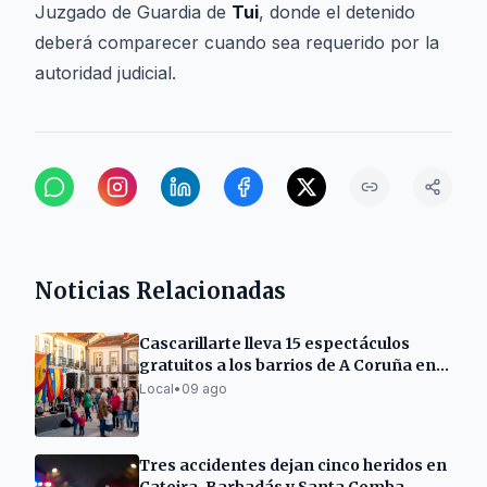
Juzgado de Guardia de
Tui
, donde el detenido
deberá comparecer cuando sea requerido por la
autoridad judicial.
Noticias Relacionadas
Cascarillarte lleva 15 espectáculos
gratuitos a los barrios de A Coruña en
agosto
Local
•
09 ago
Tres accidentes dejan cinco heridos en