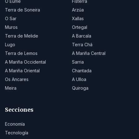
O Eume
Fisterra
Terra de Soneira
Arzúa
O Sar
Xallas
Muros
Ortegal
Terra de Melide
A Barcala
Lugo
Terra Chá
Terra de Lemos
A Mariña Central
A Mariña Occidental
Sarria
A Mariña Oriental
Chantada
Os Ancares
A Ulloa
Meira
Quiroga
Secciones
Economía
Tecnología