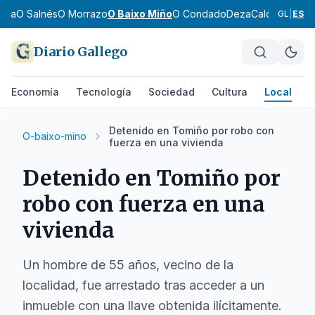
dra
O Salnés
O Morrazo
O Baixo Miño
O Condado
Deza
Caldas
Tabeir
GL
|
ES
Diario Gallego
Economía
Tecnología
Sociedad
Cultura
Local
D
Detenido en Tomiño por robo con
O-baixo-mino
fuerza en una vivienda
Detenido en Tomiño por
robo con fuerza en una
vivienda
Un hombre de 55 años, vecino de la
localidad, fue arrestado tras acceder a un
inmueble con una llave obtenida ilícitamente.