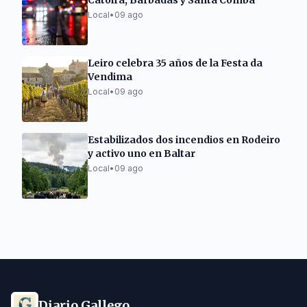
Catoira, Barbadás y Santa Comba
Local
•
09 ago
Leiro celebra 35 años de la Festa da
Vendima
Local
•
09 ago
Estabilizados dos incendios en Rodeiro
y activo uno en Baltar
Local
•
09 ago
Diario Gallego