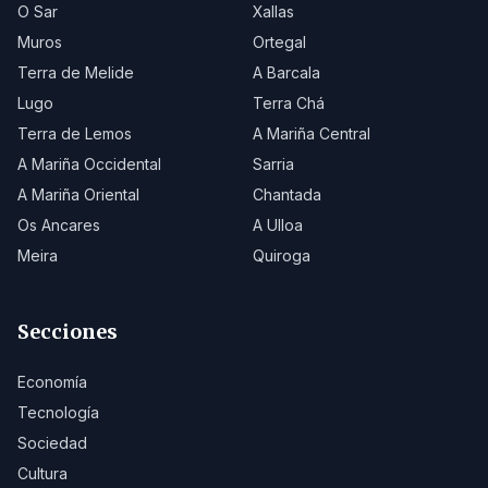
O Sar
Xallas
Muros
Ortegal
Terra de Melide
A Barcala
Lugo
Terra Chá
Terra de Lemos
A Mariña Central
A Mariña Occidental
Sarria
A Mariña Oriental
Chantada
Os Ancares
A Ulloa
Meira
Quiroga
Secciones
Economía
Tecnología
Sociedad
Cultura