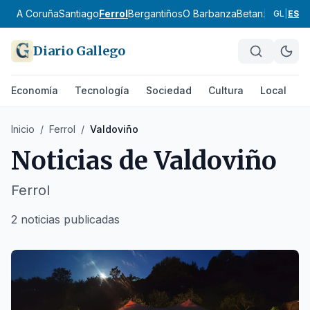
A Coruña
Santiago
Ferrol
Bergantiños
O Barbanza
Betanzos
Ordes
GL
|
ES
Diario Gallego
Economía
Tecnología
Sociedad
Cultura
Local
D
Inicio
/
Ferrol
/
Valdoviño
Noticias de
Valdoviño
Ferrol
2 noticias publicadas