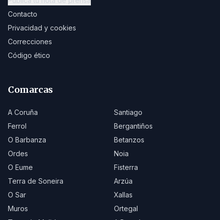
Publica tu nota de prensa
Contacto
Privacidad y cookies
Correcciones
Código ético
Comarcas
A Coruña
Santiago
Ferrol
Bergantiños
O Barbanza
Betanzos
Ordes
Noia
O Eume
Fisterra
Terra de Soneira
Arzúa
O Sar
Xallas
Muros
Ortegal