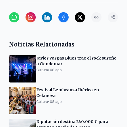
Noticias Relacionadas
Javier Vargas Blues trae el rock sureño
a Gondomar
Cultura
•
08 ago
Festival Lembranza Ibérica en
Celanova
Cultura
•
08 ago
Diputación destina 240.000 € para