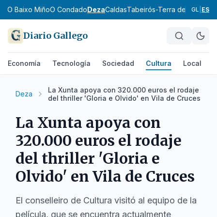
zo
O Baixo Miño
O Condado
Deza
Caldas
Tabeirós-Terra de Montes
A
GL
|
ES
Diario Gallego
Economía
Tecnología
Sociedad
Cultura
Local
D
La Xunta apoya con 320.000 euros el rodaje
Deza
del thriller 'Gloria e Olvido' en Vila de Cruces
La Xunta apoya con
320.000 euros el rodaje
del thriller 'Gloria e
Olvido' en Vila de Cruces
El conselleiro de Cultura visitó al equipo de la
película, que se encuentra actualmente