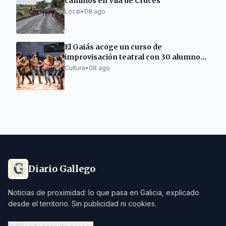
caminos en Vila de Cruces
Local
•
08 ago
El Gaiás acoge un curso de
improvisación teatral con 30 alumnos
de ocho países
Cultura
•
08 ago
Diario Gallego
Noticias de proximidad: lo que pasa en Galicia, explicado
desde el territorio. Sin publicidad ni cookies.