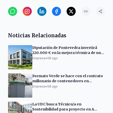
Noticias Relacionadas
Diputación de Pontevedra invertirá
220.000 € en la mejora térmica de un
centro empresarial en Barro
Empresa
•
08 ago
Formato Verde se hace con el contrato
millonario de contenedores en
Ourense
Empresa
•
08 ago
La UDC busca Técnico/a en
Sostenibilidad para proyecto en A