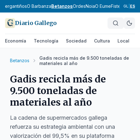
ol
Bergantiños
O Barbanza
Betanzos
Ordes
Noia
O Eume
Fisterra
Terra 
GL
|
ES
Diario Gallego
Economía
Tecnología
Sociedad
Cultura
Local
D
Gadis recicla más de 9.500 toneladas de
Betanzos
materiales al año
Gadis recicla más de
9.500 toneladas de
materiales al año
La cadena de supermercados gallega
refuerza su estrategia ambiental con una
valorización del 99,5% en su plataforma