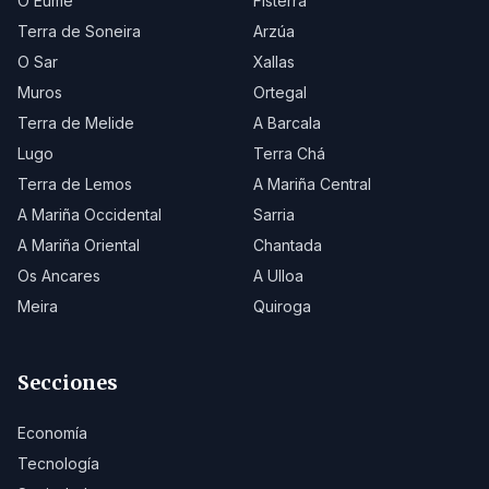
O Eume
Fisterra
Terra de Soneira
Arzúa
O Sar
Xallas
Muros
Ortegal
Terra de Melide
A Barcala
Lugo
Terra Chá
Terra de Lemos
A Mariña Central
A Mariña Occidental
Sarria
A Mariña Oriental
Chantada
Os Ancares
A Ulloa
Meira
Quiroga
Secciones
Economía
Tecnología