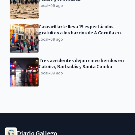
Local
•
09 ago
Cascarillarte lleva 15 espectáculos
gratuitos a los barrios de A Coruña en
agosto
Local
•
09 ago
Tres accidentes dejan cinco heridos en
Catoira, Barbadás y Santa Comba
Local
•
09 ago
Diario Gallego