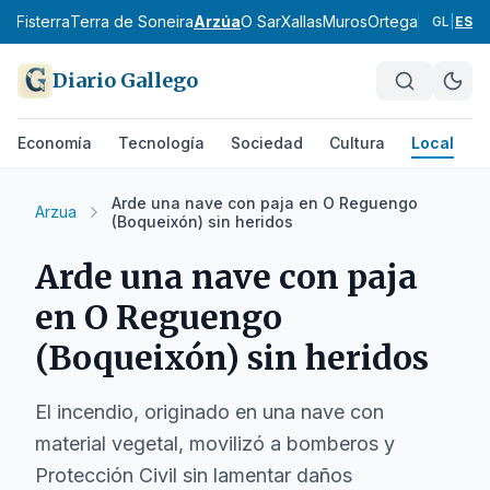
me
Fisterra
Terra de Soneira
Arzúa
O Sar
Xallas
Muros
Ortegal
Terra de
GL
|
ES
Diario Gallego
Economía
Tecnología
Sociedad
Cultura
Local
D
Arde una nave con paja en O Reguengo
Arzua
(Boqueixón) sin heridos
Arde una nave con paja
en O Reguengo
(Boqueixón) sin heridos
El incendio, originado en una nave con
material vegetal, movilizó a bomberos y
Protección Civil sin lamentar daños