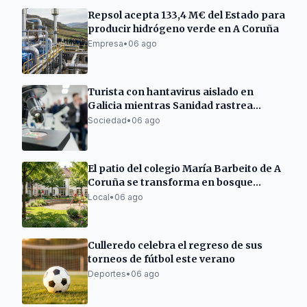
Repsol acepta 133,4 M€ del Estado para
producir hidrógeno verde en A Coruña
Empresa
•
06 ago
Turista con hantavirus aislado en
Galicia mientras Sanidad rastrea
contactos
Sociedad
•
06 ago
El patio del colegio María Barbeito de A
Coruña se transforma en bosque
natural
Local
•
06 ago
Culleredo celebra el regreso de sus
torneos de fútbol este verano
Deportes
•
06 ago