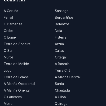
A Coruña
Santiago
Ferrol
Bergantiños
O Barbanza
Betanzos
Ordes
Noia
O Eume
Fisterra
Terra de Soneira
Arzúa
O Sar
Xallas
Muros
Ortegal
Terra de Melide
A Barcala
Lugo
Terra Chá
Terra de Lemos
A Mariña Central
A Mariña Occidental
Sarria
A Mariña Oriental
Chantada
Os Ancares
A Ulloa
Meira
Quiroga