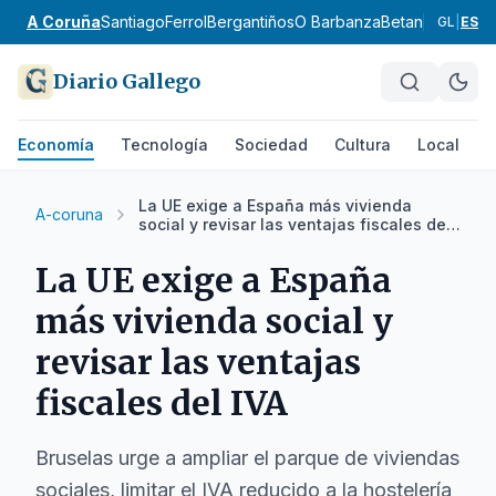
A Coruña
Santiago
Ferrol
Bergantiños
O Barbanza
Betanzos
Ordes
GL
|
ES
Diario Gallego
Economía
Tecnología
Sociedad
Cultura
Local
D
La UE exige a España más vivienda
A-coruna
social y revisar las ventajas fiscales del
IVA
La UE exige a España
más vivienda social y
revisar las ventajas
fiscales del IVA
Bruselas urge a ampliar el parque de viviendas
sociales, limitar el IVA reducido a la hostelería