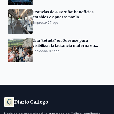
Tranvías de A Coruña: beneficios
estables e apuesta por la
electromovilidad
Empresa
•
07 ago
Una "tetada" en Ourense para
visibilizar la lactancia materna en
espacios públicos
Sociedad
•
07 ago
Diario Gallego
Noticias de proximidad: lo que pasa en Galicia, explicado