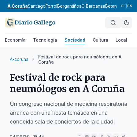
A Coruña
Santiago
Ferrol
Bergantiños
O Barbanza
Betanzos
Ordes
GL
|
ES
Diario Gallego
Economía
Tecnología
Sociedad
Cultura
Local
D
Festival de rock para neumólogos en A
A-coruna
Coruña
Festival de rock para
neumólogos en A Coruña
Un congreso nacional de medicina respiratoria
arranca con una fiesta temática en una
conocida sala de conciertos de la ciudad.
04/06/26 - 16:44