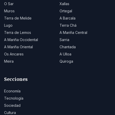
O Sar
Xallas
Muros
Ortegal
Terra de Melide
A Barcala
Lugo
Terra Chá
Terra de Lemos
A Mariña Central
A Mariña Occidental
Sarria
A Mariña Oriental
Chantada
Os Ancares
A Ulloa
Meira
Quiroga
Secciones
Economía
Tecnología
Sociedad
Cultura