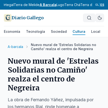
s
Ortegal
Terra de Melide
A Barcala
Lugo
Terra Chá
Terra de Lemos
A
GL
|
ES
Diario Gallego
Economía
Tecnología
Sociedad
Cultura
Local
D
Nuevo mural de 'Estrelas Solidarias no
A-barcala
Camiño' realza el centro de Negreira
Nuevo mural de 'Estrelas
Solidarias no Camiño'
realza el centro de
Negreira
La obra de Fernando Yáñez, impulsada por
los hermanos Rial, rinde homenaje a