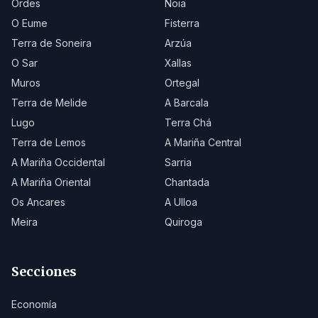
Ordes
Noia
O Eume
Fisterra
Terra de Soneira
Arzúa
O Sar
Xallas
Muros
Ortegal
Terra de Melide
A Barcala
Lugo
Terra Chá
Terra de Lemos
A Mariña Central
A Mariña Occidental
Sarria
A Mariña Oriental
Chantada
Os Ancares
A Ulloa
Meira
Quiroga
Secciones
Economía