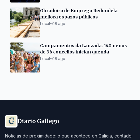
Obradoiro de Emprego Redondela
mellora espazos públicos
Local
•
08 ago
Campamentos da Lanzada: 140 nenos
de 36 concellos inician quenda
Local
•
08 ago
Diario Gallego
Noticias de proximidade: o que acontece en Galicia, contado