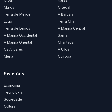
O Sar
Xallas
Muros
Ortegal
Terra de Melide
A Barcala
Lugo
Terra Chá
Terra de Lemos
A Mariña Central
A Mariña Occidental
Sarria
A Mariña Oriental
Chantada
Os Ancares
A Ulloa
Meira
Quiroga
Seccións
Economía
Tecnoloxía
Sociedade
Cultura