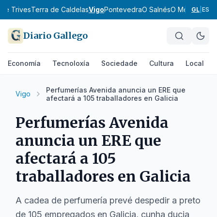
 de Trives
Terra de Caldelas
Vigo
Pontevedra
O Salnés
O Morrazo
O B
GL
|
ES
Diario Gallego
Economía
Tecnoloxía
Sociedade
Cultura
Local
Perfumerías Avenida anuncia un ERE que
Vigo
afectará a 105 traballadores en Galicia
Perfumerías Avenida
anuncia un ERE que
afectará a 105
traballadores en Galicia
A cadea de perfumería prevé despedir a preto
de 105 empregados en Galicia, cunha ducia